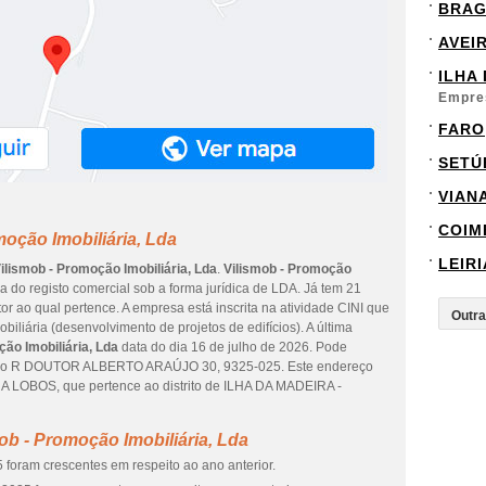
BRA
AVEI
ILHA
Empre
FARO
SETÚ
VIAN
COIM
oção Imobiliária, Lda
LEIRI
ilismob - Promoção Imobiliária, Lda
.
Vilismob - Promoção
ia do registo comercial sob a forma jurídica de LDA. Já tem 21
 ao qual pertence. A empresa está inscrita na atividade CINI que
liária (desenvolvimento de projetos de edifícios). A última
ão Imobiliária, Lda
data do dia 16 de julho de 2026. Pode
reço R DOUTOR ALBERTO ARAÚJO 30, 9325-025. Este endereço
 LOBOS, que pertence ao distrito de ILHA DA MADEIRA -
ob - Promoção Imobiliária, Lda
 foram crescentes em respeito ao ano anterior.