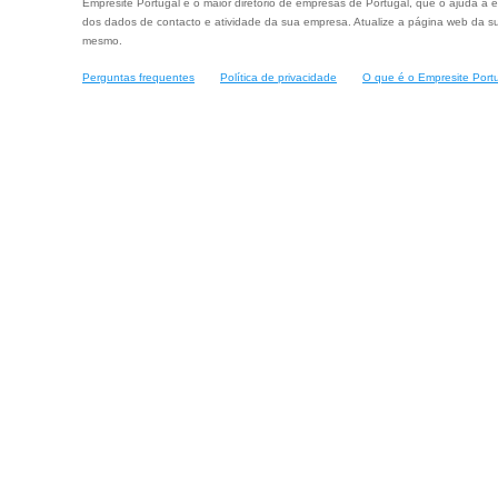
Empresite Portugal é o maior diretório de empresas de Portugal, que o ajuda a e
dos dados de contacto e atividade da sua empresa. Atualize a página web da su
mesmo.
Perguntas frequentes
Política de privacidade
O que é o Empresite Port