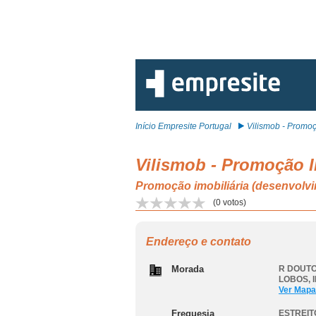
Início Empresite Portugal
Vilismob - Promoç
Vilismob - Promoção I
Promoção imobiliária (desenvol
(
0
votos)
Endereço e contato
Morada
R DOUTO
LOBOS
,
Ver Mapa
Freguesia
ESTREI