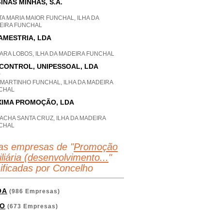
INAS MINHAS, S.A.
A MARIA MAIOR FUNCHAL, ILHA DA
EIRA FUNCHAL
AMESTRIA, LDA
ARA LOBOS, ILHA DA MADEIRA FUNCHAL
CONTROL, UNIPESSOAL, LDA
P
 MARTINHO FUNCHAL, ILHA DA MADEIRA
CHAL
IMA PROMOÇÃO, LDA
ACHA SANTA CRUZ, ILHA DA MADEIRA
CHAL
as empresas de "
Promoção
liária (desenvolvimento...
"
sificadas por Concelho
OA
(986 Empresas)
O
(673 Empresas)