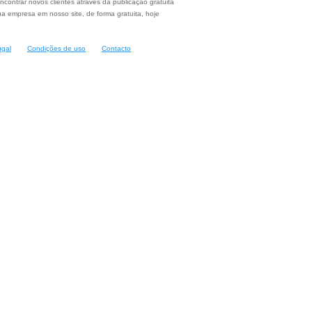
ncontrar novos clientes através da publicação gratuita
a empresa em nosso site, de forma gratuita, hoje
ugal
Condições de uso
Contacto