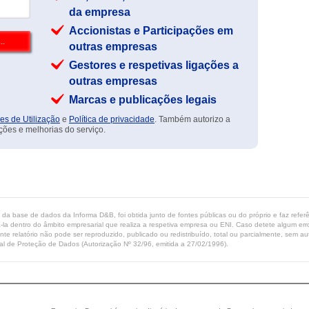
da empresa
Accionistas e Participações em
outras empresas
Gestores e respetivas ligações a
outras empresas
Marcas e publicações legais
es de Utilização
e
Política de privacidade
. Também autorizo a
ções e melhorias do serviço.
ta da base de dados da Informa D&B, foi obtida junto de fontes públicas ou do próprio e faz refe
-la dentro do âmbito empresarial que realiza a respetiva empresa ou ENI. Caso detete algum erro 
ente relatório não pode ser reproduzido, publicado ou redistribuído, total ou parcialmente, sem
l de Proteção de Dados (Autorização Nº 32/96, emitida a 27/02/1996).