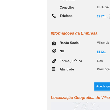
Concelho
ILHA DA
Telefone
29174...
Informações da Empresa
Razão Social
Vilismob 
NIF
5112...
Forma jurídica
LDA
Atividade
Promoção 
Aceda grá
Localização Geográfica de Vilis