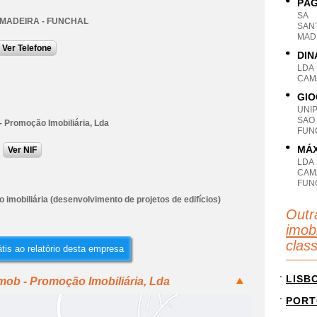
PÁG
SA
 MADEIRA - FUNCHAL
SANT
MAD
Ver Telefone
DIN
LDA
CAM
GIO
UNI
SAO
- Promoção Imobiliária, Lda
FUN
MÁX
Ver NIF
LDA
CAM
FUN
imobiliária (desenvolvimento de projetos de edifícios)
Outr
imobi
clas
tis ao relatório desta empresa
LISB
mob - Promoção Imobiliária, Lda
PORT