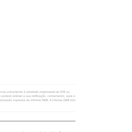
rência unicamente à atividade empresarial do ENI ou
poderá solicitar a sua retificação, contactando, para o
 autorização expressa da Informa D&B. A Informa D&B tem