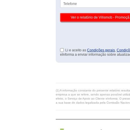
Telefone
Li e aceito as
Condições gerais
,
Condiçõ
eInforma a enviar informação sobre atualiza
(1) A informação constante do presente relatório resul
empresa a que se refere, sendo apenas possível utilizá
efeito, o Serviço de Apoio ao Cliente eInforma. O pres
a sua base de dados legalizada pela Comissão Naciona