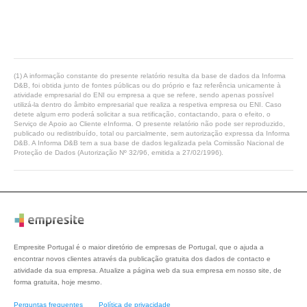
(1) A informação constante do presente relatório resulta da base de dados da Informa
D&B, foi obtida junto de fontes públicas ou do próprio e faz referência unicamente à
atividade empresarial do ENI ou empresa a que se refere, sendo apenas possível
utilizá-la dentro do âmbito empresarial que realiza a respetiva empresa ou ENI. Caso
detete algum erro poderá solicitar a sua retificação, contactando, para o efeito, o
Serviço de Apoio ao Cliente eInforma. O presente relatório não pode ser reproduzido,
publicado ou redistribuído, total ou parcialmente, sem autorização expressa da Informa
D&B. A Informa D&B tem a sua base de dados legalizada pela Comissão Nacional de
Proteção de Dados (Autorização Nº 32/96, emitida a 27/02/1996).
Empresite Portugal é o maior diretório de empresas de Portugal, que o ajuda a
encontrar novos clientes através da publicação gratuita dos dados de contacto e
atividade da sua empresa. Atualize a página web da sua empresa em nosso site, de
forma gratuita, hoje mesmo.
Perguntas frequentes
Política de privacidade