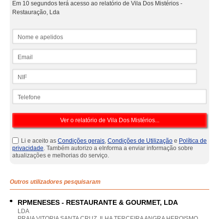
Em 10 segundos terá acesso ao relatório de Vila Dos Mistérios -
Restauração, Lda
Nome e apelidos
Email
NIF
Telefone
Li e aceito as
Condições gerais
,
Condições de Utilização
e
Política de
privacidade
. Também autorizo a eInforma a enviar informação sobre
atualizações e melhorias do serviço.
Outros utilizadores pesquisaram
RPMENESES - RESTAURANTE & GOURMET, LDA
LDA
PRAIA VITORIA SANTA CRUZ, ILHA TERCEIRA ANGRA HEROISMO