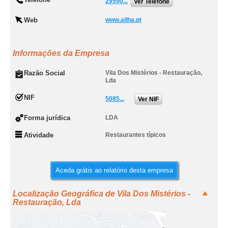
29590...
Ver Telefone
Web
www.ailha.pt
Informações da Empresa
Razão Social
Vila Dos Mistérios - Restauração,
Lda
NIF
5085...
Ver NIF
Forma jurídica
LDA
Atividade
Restaurantes típicos
Aceda grátis ao relatório desta empresa
Localização Geográfica de Vila Dos Mistérios -
Restauração, Lda