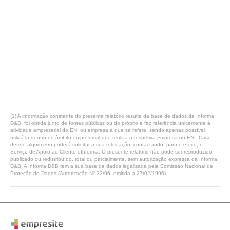
(1) A informação constante do presente relatório resulta da base de dados da Informa
D&B, foi obtida junto de fontes públicas ou do próprio e faz referência unicamente à
atividade empresarial do ENI ou empresa a que se refere, sendo apenas possível
utilizá-la dentro do âmbito empresarial que realiza a respetiva empresa ou ENI. Caso
detete algum erro poderá solicitar a sua retificação, contactando, para o efeito, o
Serviço de Apoio ao Cliente eInforma. O presente relatório não pode ser reproduzido,
publicado ou redistribuído, total ou parcialmente, sem autorização expressa da Informa
D&B. A Informa D&B tem a sua base de dados legalizada pela Comissão Nacional de
Proteção de Dados (Autorização Nº 32/96, emitida a 27/02/1996).