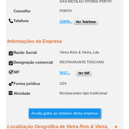
SAO NICOLAU VITORIA PORTO
Concelho
PORTO
Telefone
22609...
Ver Telefone
Informações da Empresa
Razão Social
Vieira Reis & Vieira, Lda
Designação comercial
RESTAURANTE TOSCANO
NIF
5017...
Ver NIF
Forma jurídica
LDA
Atividade
Restaurantes tipo tradicional
Aceda grátis ao relatório desta empresa
Localização Geográfica de Vieira Reis & Vieira,