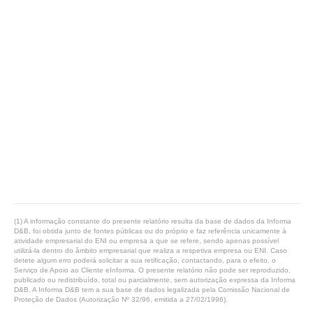
(1) A informação constante do presente relatório resulta da base de dados da Informa
D&B, foi obtida junto de fontes públicas ou do próprio e faz referência unicamente à
atividade empresarial do ENI ou empresa a que se refere, sendo apenas possível
utilizá-la dentro do âmbito empresarial que realiza a respetiva empresa ou ENI. Caso
detete algum erro poderá solicitar a sua retificação, contactando, para o efeito, o
Serviço de Apoio ao Cliente eInforma. O presente relatório não pode ser reproduzido,
publicado ou redistribuído, total ou parcialmente, sem autorização expressa da Informa
D&B. A Informa D&B tem a sua base de dados legalizada pela Comissão Nacional de
Proteção de Dados (Autorização Nº 32/96, emitida a 27/02/1996).