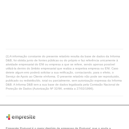
(1) A informação constante do presente relatório resulta da base de dados da Informa
D&B, foi obtida junto de fontes públicas ou do próprio e faz referência unicamente à
atividade empresarial do ENI ou empresa a que se refere, sendo apenas possível
utilizá-la dentro do âmbito empresarial que realiza a respetiva empresa ou ENI. Caso
detete algum erro poderá solicitar a sua retificação, contactando, para o efeito, o
Serviço de Apoio ao Cliente eInforma. O presente relatório não pode ser reproduzido,
publicado ou redistribuído, total ou parcialmente, sem autorização expressa da Informa
D&B. A Informa D&B tem a sua base de dados legalizada pela Comissão Nacional de
Proteção de Dados (Autorização Nº 32/96, emitida a 27/02/1996).
Empresite Portugal é o maior diretório de empresas de Portugal, que o ajuda a