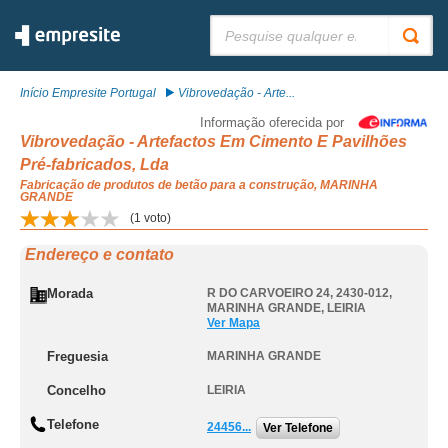
Pesquisar:
Início Empresite Portugal
Vibrovedação - Arte...
Informação oferecida por
Vibrovedação - Artefactos Em Cimento E Pavilhões
Pré-fabricados, Lda
Fabricação de produtos de betão para a construção, MARINHA
GRANDE
(
1
voto)
Endereço e contato
Morada
R DO CARVOEIRO 24, 2430-012
,
MARINHA GRANDE
,
LEIRIA
Ver Mapa
Freguesia
MARINHA GRANDE
Concelho
LEIRIA
Telefone
24456...
Ver Telefone