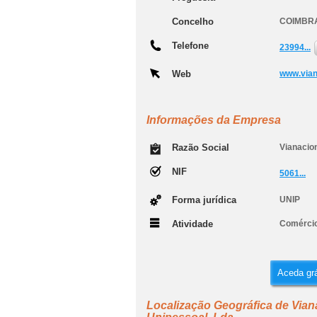
Concelho
COIMBR
Telefone
23994...
Web
www.vian
Informações da Empresa
Razão Social
Vianacio
NIF
5061...
Forma jurídica
UNIP
Atividade
Comércio
Aceda grá
Localização Geográfica de Vian