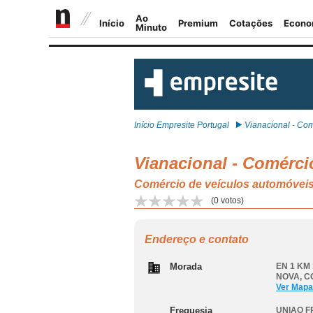
Início Empresite Portugal
Vianacional - Com
Vianacional - Comérci
Comércio de veículos automóve
(
0
votos)
Endereço e contato
Morada
EN 1 KM 
NOVA
,
C
Ver Mapa
Freguesia
UNIAO F