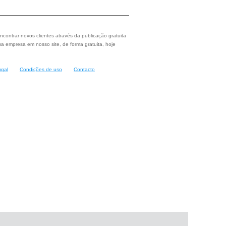
ncontrar novos clientes através da publicação gratuita
a empresa em nosso site, de forma gratuita, hoje
ugal
Condições de uso
Contacto