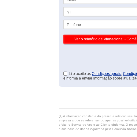
NIF
Telefone
Li e aceito as
Condições gerais
,
Condiçõ
eInforma a enviar informação sobre atualiza
(1) A informação constante do presente relatório resul
empresa a que se refere, sendo apenas possível utilizá
efeito, o Serviço de Apoio ao Cliente eInforma. O pres
a sua base de dados legalizada pela Comissão Naciona