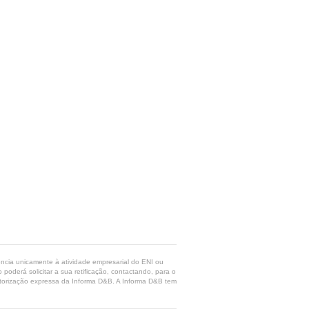
rência unicamente à atividade empresarial do ENI ou
poderá solicitar a sua retificação, contactando, para o
 autorização expressa da Informa D&B. A Informa D&B tem