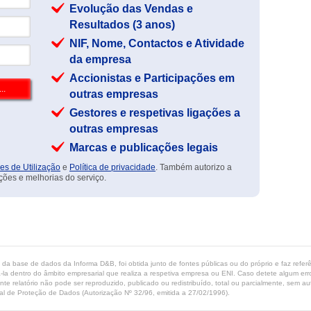
Evolução das Vendas e
Resultados (3 anos)
NIF, Nome, Contactos e Atividade
da empresa
Accionistas e Participações em
outras empresas
Gestores e respetivas ligações a
outras empresas
Marcas e publicações legais
es de Utilização
e
Política de privacidade
. Também autorizo a
ções e melhorias do serviço.
ta da base de dados da Informa D&B, foi obtida junto de fontes públicas ou do próprio e faz refe
-la dentro do âmbito empresarial que realiza a respetiva empresa ou ENI. Caso detete algum erro 
ente relatório não pode ser reproduzido, publicado ou redistribuído, total ou parcialmente, sem
l de Proteção de Dados (Autorização Nº 32/96, emitida a 27/02/1996).