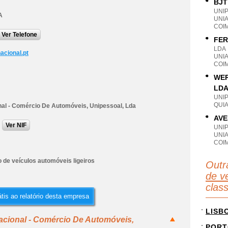
BJT
UNI
A
UNI
COI
Ver Telefone
FER
LDA
acional.pt
UNI
COI
WER
LD
UNI
QUIA
nal - Comércio De Automóveis, Unipessoal, Lda
AVE
Ver NIF
UNI
UNIA
COI
 de veículos automóveis ligeiros
Outr
de ve
clas
tis ao relatório desta empresa
LISB
acional - Comércio De Automóveis,
PORT