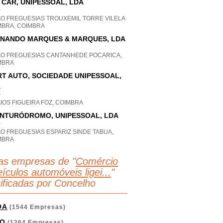
 CAR, UNIPESSOAL, LDA
P
AO FREGUESIAS TROUXEMIL TORRE VILELA
MBRA, COIMBRA
NANDO MARQUES & MARQUES, LDA
AO FREGUESIAS CANTANHEDE POCARICA,
MBRA
T AUTO, SOCIEDADE UNIPESSOAL,
A
P
IOS FIGUEIRA FOZ, COIMBRA
NTURÓDROMO, UNIPESSOAL, LDA
P
O FREGUESIAS ESPARIZ SINDE TABUA,
MBRA
as empresas de "
Comércio
ículos automóveis ligei...
"
sificadas por Concelho
OA
(1544 Empresas)
O
(1264 Empresas)