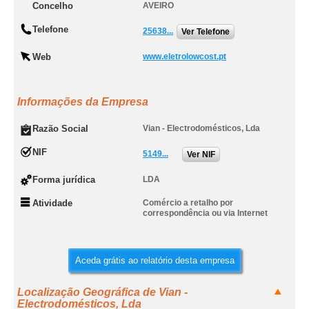
Concelho
AVEIRO
Telefone
25638...
Ver Telefone
Web
www.eletrolowcost.pt
Informações da Empresa
Razão Social
Vian - Electrodomésticos, Lda
NIF
5149...
Ver NIF
Forma jurídica
LDA
Atividade
Comércio a retalho por
correspondência ou via Internet
Aceda grátis ao relatório desta empresa
Localização Geográfica de Vian -
Electrodomésticos, Lda