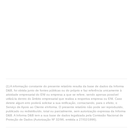
(1) A informação constante do presente relatório resulta da base de dados da Informa
D&B, foi obtida junto de fontes públicas ou do próprio e faz referência unicamente à
atividade empresarial do ENI ou empresa a que se refere, sendo apenas possível
utilizá-la dentro do âmbito empresarial que realiza a respetiva empresa ou ENI. Caso
detete algum erro poderá solicitar a sua retificação, contactando, para o efeito, o
Serviço de Apoio ao Cliente eInforma. O presente relatório não pode ser reproduzido,
publicado ou redistribuído, total ou parcialmente, sem autorização expressa da Informa
D&B. A Informa D&B tem a sua base de dados legalizada pela Comissão Nacional de
Proteção de Dados (Autorização Nº 32/96, emitida a 27/02/1996).