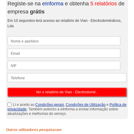
Registe-se na
eInforma
e obtenha
5 relatórios
de
empresa
grátis
Em 10 segundos terá acesso ao relatório de Vian - Electrodomésticos,
Lda
Nome e apelidos
Email
NIF
Telefone
Li e aceito as
Condições gerais
,
Condições de Utilização
e
Política de
privacidade
. Também autorizo a eInforma a enviar informação sobre
atualizações e melhorias do serviço.
Outros utilizadores pesquisaram