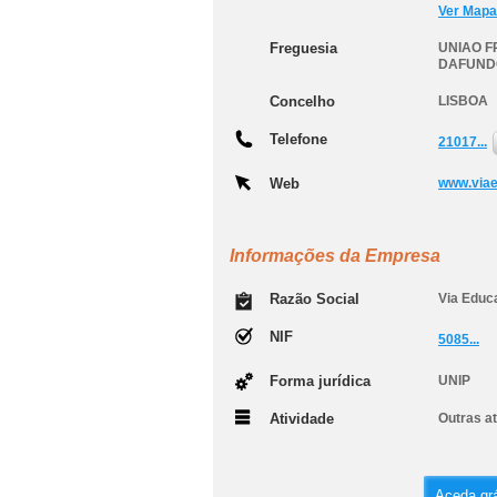
Ver Mapa
Freguesia
UNIAO F
DAFUND
Concelho
LISBOA
Telefone
21017...
Web
www.viae
Informações da Empresa
Razão Social
Via Educ
NIF
5085...
Forma jurídica
UNIP
Atividade
Outras at
Aceda grá