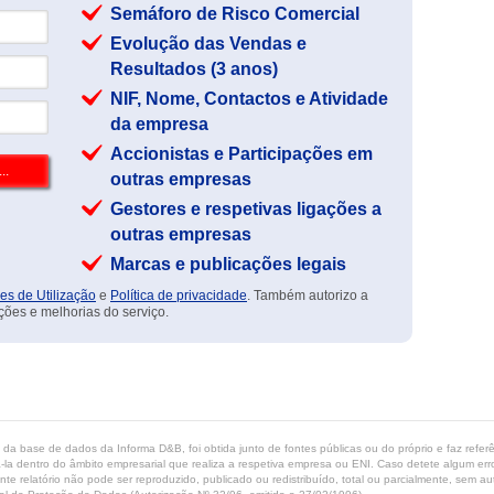
Semáforo de Risco Comercial
Evolução das Vendas e
Resultados (3 anos)
NIF, Nome, Contactos e Atividade
da empresa
Accionistas e Participações em
outras empresas
Gestores e respetivas ligações a
outras empresas
Marcas e publicações legais
es de Utilização
e
Política de privacidade
. Também autorizo a
ções e melhorias do serviço.
ta da base de dados da Informa D&B, foi obtida junto de fontes públicas ou do próprio e faz refe
-la dentro do âmbito empresarial que realiza a respetiva empresa ou ENI. Caso detete algum erro 
ente relatório não pode ser reproduzido, publicado ou redistribuído, total ou parcialmente, sem