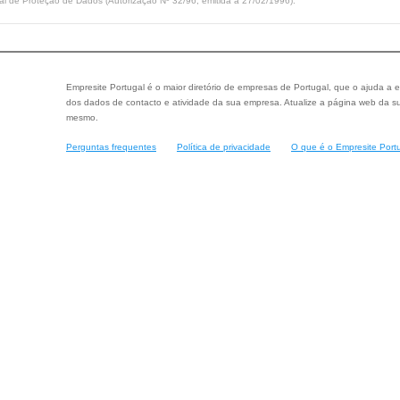
l de Proteção de Dados (Autorização Nº 32/96, emitida a 27/02/1996).
Empresite Portugal é o maior diretório de empresas de Portugal, que o ajuda a e
dos dados de contacto e atividade da sua empresa. Atualize a página web da su
mesmo.
Perguntas frequentes
Política de privacidade
O que é o Empresite Port