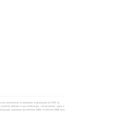
rência unicamente à atividade empresarial do ENI ou
poderá solicitar a sua retificação, contactando, para o
 autorização expressa da Informa D&B. A Informa D&B tem