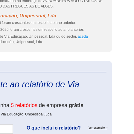
stá localizada no endereço de AV BOMBEIROS VOLUNTÁRIOS DE
IÃO DAS FREGUESIAS DE ALGES.
ducação, Unipessoal, Lda
 foram crescentes em respeito ao ano anterior.
2025 foram crescentes em respeito ao ano anterior.
de Via Educação, Unipessoal, Lda ou do sector,
aceda
ducação, Unipessoal, Lda.
eInforma
e ao relatório de Via
enha
5 relatórios
de empresa
grátis
e Via Educação, Unipessoal, Lda
O que inclui o relatório?
Ver exemplo >