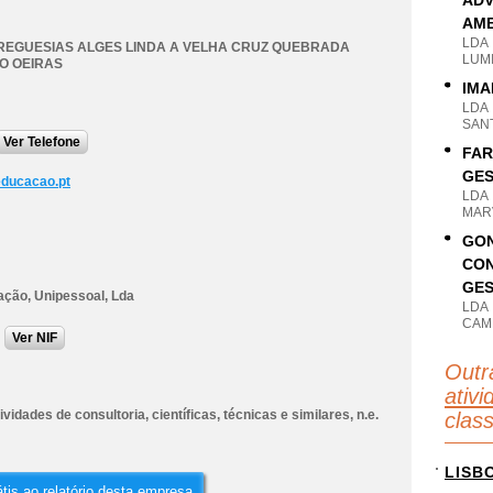
ADV
AMB
LDA
REGUESIAS ALGES LINDA A VELHA CRUZ QUEBRADA
LUMI
O OEIRAS
IMA
LDA
SANT
Ver Telefone
FAR
GES
ducacao.pt
LDA
MARV
GON
CON
GES
ação, Unipessoal, Lda
LDA
CAM
Ver NIF
Outr
ativi
ividades de consultoria, científicas, técnicas e similares, n.e.
clas
LISB
tis ao relatório desta empresa