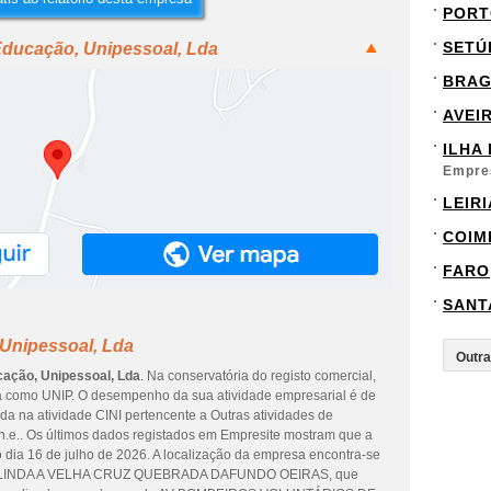
PORT
SETÚ
Educação, Unipessoal, Lda
BRA
AVEI
ILHA
Empre
LEIRI
COIM
FARO
SANT
 Unipessoal, Lda
cação, Unipessoal, Lda
. Na conservatória do registo comercial,
ta como UNIP. O desempenho da sua atividade empresarial é de
ada na atividade CINI pertencente a Outras atividades de
es, n.e.. Os últimos dados registados em Empresite mostram que a
o dia 16 de julho de 2026. A localização da empresa encontra-se
 LINDA A VELHA CRUZ QUEBRADA DAFUNDO OEIRAS, que