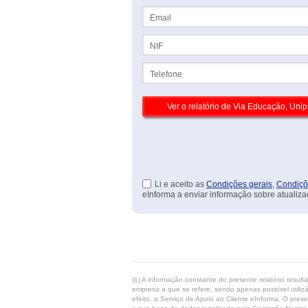
Email
NIF
Telefone
Li e aceito as
Condições gerais
,
Condiçõ
eInforma a enviar informação sobre atualiza
(1) A informação constante do presente relatório resul
empresa a que se refere, sendo apenas possível utilizá
efeito, o Serviço de Apoio ao Cliente eInforma. O pres