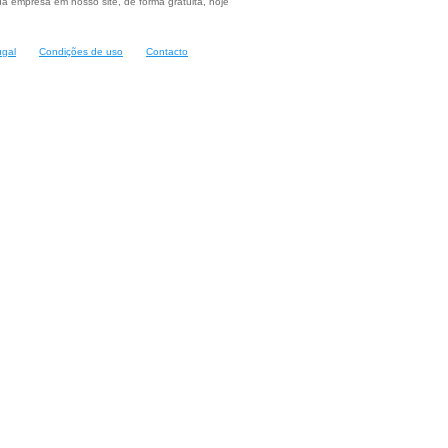
a empresa em nosso site, de forma gratuita, hoje
ugal
Condições de uso
Contacto