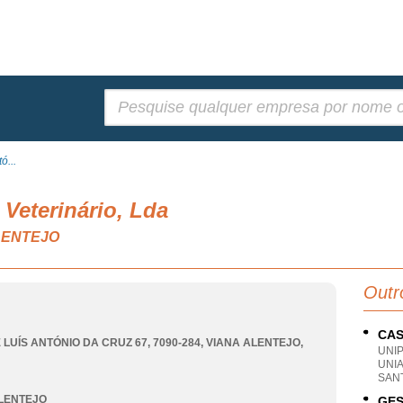
Pesquisar:
ó...
 Veterinário, Lda
ALENTEJO
Outr
CAS
 LUÍS ANTÓNIO DA CRUZ 67, 7090-284
,
VIANA ALENTEJO
,
UNI
UNI
SAN
LENTEJO
GES