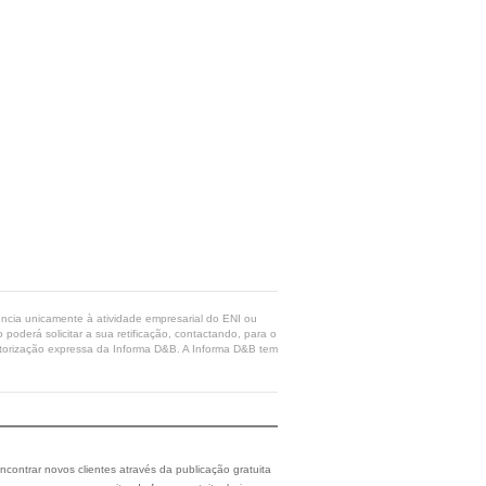
rência unicamente à atividade empresarial do ENI ou
poderá solicitar a sua retificação, contactando, para o
 autorização expressa da Informa D&B. A Informa D&B tem
ncontrar novos clientes através da publicação gratuita