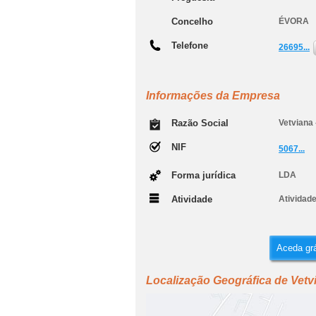
Concelho
ÉVORA
Telefone
26695...
Informações da Empresa
Razão Social
Vetviana 
NIF
5067...
Forma jurídica
LDA
Atividade
Atividade
Aceda grá
Localização Geográfica de Vetvi