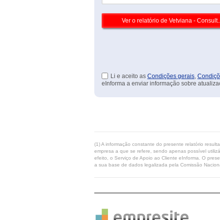
Li e aceito as
Condições gerais
,
Condiçõ
eInforma a enviar informação sobre atualiza
(1) A informação constante do presente relatório resul
empresa a que se refere, sendo apenas possível utilizá
efeito, o Serviço de Apoio ao Cliente eInforma. O pres
a sua base de dados legalizada pela Comissão Naciona