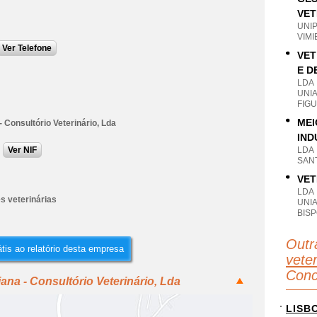
VET
UNI
VIMI
Ver Telefone
VET
E D
LDA
UNI
FIG
MEI
- Consultório Veterinário, Lda
IND
Ver NIF
LDA
SAN
VET
LDA
s veterinárias
UNI
BIS
Outr
tis ao relatório desta empresa
veter
Conc
ana - Consultório Veterinário, Lda
LISB