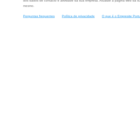
dos dados de contacto e atividade da sua empresa. Atualize a página web da su
mesmo.
Perguntas frequentes
Política de privacidade
O que é o Empresite Port