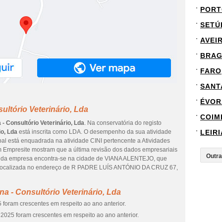
PORT
SETÚ
AVEI
BRA
FARO
SANT
ÉVOR
ultório Veterinário, Lda
COIM
 - Consultório Veterinário, Lda
. Na conservatória do registo
io, Lda
está inscrita como LDA. O desempenho da sua atividade
LEIRI
ipal está enquadrada na atividade CINI pertencente a Atividades
em Empresite mostram que a última revisão dos dados empresariais
ção da empresa encontra-se na cidade de VIANA ALENTEJO, que
tá localizada no endereço de R PADRE LUÍS ANTÓNIO DA CRUZ 67,
a - Consultório Veterinário, Lda
 foram crescentes em respeito ao ano anterior.
2025 foram crescentes em respeito ao ano anterior.