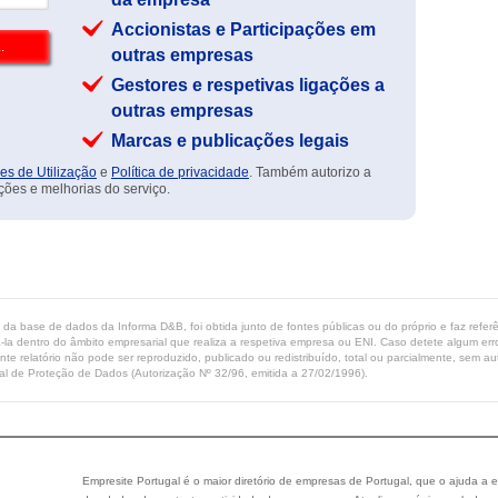
Accionistas e Participações em
outras empresas
Gestores e respetivas ligações a
outras empresas
Marcas e publicações legais
es de Utilização
e
Política de privacidade
. Também autorizo a
ções e melhorias do serviço.
ta da base de dados da Informa D&B, foi obtida junto de fontes públicas ou do próprio e faz refe
-la dentro do âmbito empresarial que realiza a respetiva empresa ou ENI. Caso detete algum erro 
ente relatório não pode ser reproduzido, publicado ou redistribuído, total ou parcialmente, sem
l de Proteção de Dados (Autorização Nº 32/96, emitida a 27/02/1996).
Empresite Portugal é o maior diretório de empresas de Portugal, que o ajuda a e