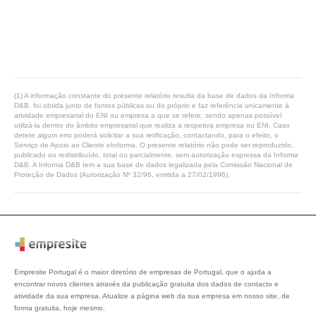
(1) A informação constante do presente relatório resulta da base de dados da Informa
D&B, foi obtida junto de fontes públicas ou do próprio e faz referência unicamente à
atividade empresarial do ENI ou empresa a que se refere, sendo apenas possível
utilizá-la dentro do âmbito empresarial que realiza a respetiva empresa ou ENI. Caso
detete algum erro poderá solicitar a sua retificação, contactando, para o efeito, o
Serviço de Apoio ao Cliente eInforma. O presente relatório não pode ser reproduzido,
publicado ou redistribuído, total ou parcialmente, sem autorização expressa da Informa
D&B. A Informa D&B tem a sua base de dados legalizada pela Comissão Nacional de
Proteção de Dados (Autorização Nº 32/96, emitida a 27/02/1996).
Empresite Portugal é o maior diretório de empresas de Portugal, que o ajuda a
encontrar novos clientes através da publicação gratuita dos dados de contacto e
atividade da sua empresa. Atualize a página web da sua empresa em nosso site, de
forma gratuita, hoje mesmo.