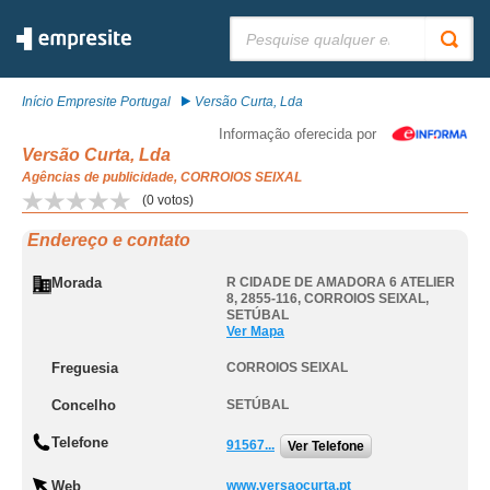
Pesquisar:
Início Empresite Portugal
Versão Curta, Lda
Informação oferecida por
Versão Curta, Lda
Agências de publicidade, CORROIOS SEIXAL
(
0
votos)
Endereço e contato
Morada
R CIDADE DE AMADORA 6 ATELIER
8, 2855-116
,
CORROIOS SEIXAL
,
SETÚBAL
Ver Mapa
Freguesia
CORROIOS SEIXAL
Concelho
SETÚBAL
Telefone
91567...
Ver Telefone
Web
www.versaocurta.pt