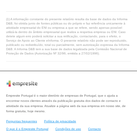
(1) A informação constante do presente relatório resulta da base de dados da Informa
D&B, foi obtida junto de fontes públicas ou do próprio e faz referência unicamente à
atividade empresarial do ENI ou empresa a que se refere, sendo apenas possível
utilizá-la dentro do âmbito empresarial que realiza a respetiva empresa ou ENI. Caso
detete algum erro poderá solicitar a sua retificação, contactando, para o efeito, o
Serviço de Apoio ao Cliente eInforma. O presente relatório não pode ser reproduzido,
publicado ou redistribuído, total ou parcialmente, sem autorização expressa da Informa
D&B. A Informa D&B tem a sua base de dados legalizada pela Comissão Nacional de
Proteção de Dados (Autorização Nº 32/96, emitida a 27/02/1996).
Empresite Portugal é o maior diretório de empresas de Portugal, que o ajuda a
encontrar novos clientes através da publicação gratuita dos dados de contacto e
atividade da sua empresa. Atualize a página web da sua empresa em nosso site, de
forma gratuita, hoje mesmo.
Perguntas frequentes
Política de privacidade
O que é o Empresite Portugal
Condições de uso
Contacto