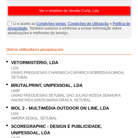
Li e aceito as
Condições gerais
,
Condições de Utilização
e
Política de
privacidade
. Também autorizo a eInforma a enviar informação sobre
atualizações e melhorias do serviço.
Outros utilizadores pesquisaram
VETORMISTÉRIO, LDA
LDA
UNIAO FREGUESIAS CHARNECA CAPARICA SOBREDA ALMADA,
SETUBAL
BRUTALPRINT, UNIPESSOAL, LDA
UNIP
UNIAO FREGUESIAS SETUBAL SAO JULIAO NOSSA SENHORA
ANUNCIADA SANTA MARIA GRACA, SETUBAL
MOL 2 - MULTIMÉDIA OUTDOOR ON LINE, LDA
LDA
AMORA SEIXAL, SETUBAL
SCOREGRAPHIC - DESIGN E PUBLICIDADE,
UNIPESSOAL, LDA