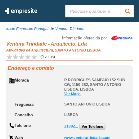
Pesquisar:
Início Empresite Portugal
Ventura Trindade - ...
Informação oferecida por
Ventura Trindade - Arquitecto, Lda
Atividades de arquitectura, SANTO ANTONIO LISBOA
(
0
votos)
Endereço e contato
Morada
R RODRIGUES SAMPAIO 152 SUB
C/V, 1150-282
,
SANTO ANTONIO
LISBOA
,
LISBOA
Ver Mapa
Freguesia
SANTO ANTONIO LISBOA
Concelho
LISBOA
Telefone
21882...
Ver Telefone
Web
www.venturatrindade.com