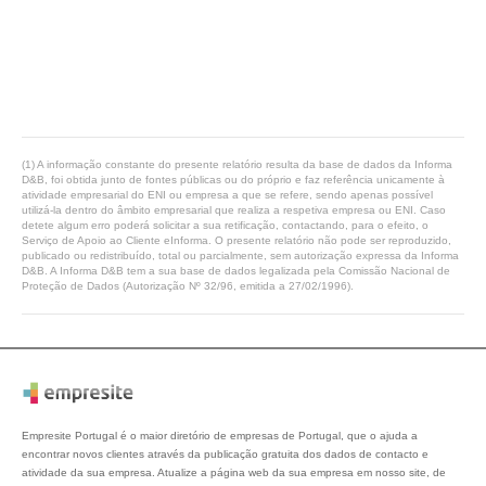
(1) A informação constante do presente relatório resulta da base de dados da Informa
D&B, foi obtida junto de fontes públicas ou do próprio e faz referência unicamente à
atividade empresarial do ENI ou empresa a que se refere, sendo apenas possível
utilizá-la dentro do âmbito empresarial que realiza a respetiva empresa ou ENI. Caso
detete algum erro poderá solicitar a sua retificação, contactando, para o efeito, o
Serviço de Apoio ao Cliente eInforma. O presente relatório não pode ser reproduzido,
publicado ou redistribuído, total ou parcialmente, sem autorização expressa da Informa
D&B. A Informa D&B tem a sua base de dados legalizada pela Comissão Nacional de
Proteção de Dados (Autorização Nº 32/96, emitida a 27/02/1996).
Empresite Portugal é o maior diretório de empresas de Portugal, que o ajuda a
encontrar novos clientes através da publicação gratuita dos dados de contacto e
atividade da sua empresa. Atualize a página web da sua empresa em nosso site, de