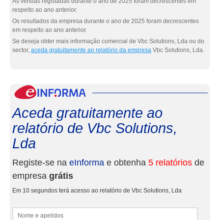
As vendas registadas durante o ano de 2025 foram decrescentes em
respeito ao ano anterior.
Os resultados da empresa durante o ano de 2025 foram decrescentes
em respeito ao ano anterior.
Se deseja obter mais informação comercial de Vbc Solutions, Lda ou do
sector,
aceda gratuitamente ao relatório da empresa
Vbc Solutions, Lda.
eInf
Aceda gratuitamente ao
relatório de Vbc Solutions,
Lda
Registe-se na
eInforma
e obtenha
5 relatórios
de
empresa
grátis
Em 10 segundos terá acesso ao relatório de Vbc Solutions, Lda
Nome e apelidos