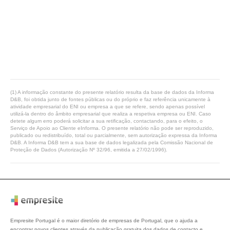
(1) A informação constante do presente relatório resulta da base de dados da Informa
D&B, foi obtida junto de fontes públicas ou do próprio e faz referência unicamente à
atividade empresarial do ENI ou empresa a que se refere, sendo apenas possível
utilizá-la dentro do âmbito empresarial que realiza a respetiva empresa ou ENI. Caso
detete algum erro poderá solicitar a sua retificação, contactando, para o efeito, o
Serviço de Apoio ao Cliente eInforma. O presente relatório não pode ser reproduzido,
publicado ou redistribuído, total ou parcialmente, sem autorização expressa da Informa
D&B. A Informa D&B tem a sua base de dados legalizada pela Comissão Nacional de
Proteção de Dados (Autorização Nº 32/96, emitida a 27/02/1996).
Empresite Portugal é o maior diretório de empresas de Portugal, que o ajuda a
encontrar novos clientes através da publicação gratuita dos dados de contacto e