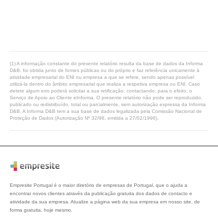
(1) A informação constante do presente relatório resulta da base de dados da Informa
D&B, foi obtida junto de fontes públicas ou do próprio e faz referência unicamente à
atividade empresarial do ENI ou empresa a que se refere, sendo apenas possível
utilizá-la dentro do âmbito empresarial que realiza a respetiva empresa ou ENI. Caso
detete algum erro poderá solicitar a sua retificação, contactando, para o efeito, o
Serviço de Apoio ao Cliente eInforma. O presente relatório não pode ser reproduzido,
publicado ou redistribuído, total ou parcialmente, sem autorização expressa da Informa
D&B. A Informa D&B tem a sua base de dados legalizada pela Comissão Nacional de
Proteção de Dados (Autorização Nº 32/96, emitida a 27/02/1996).
Empresite Portugal é o maior diretório de empresas de Portugal, que o ajuda a
encontrar novos clientes através da publicação gratuita dos dados de contacto e
atividade da sua empresa. Atualize a página web da sua empresa em nosso site, de
forma gratuita, hoje mesmo.