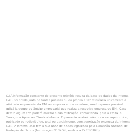
(1) A informação constante do presente relatório resulta da base de dados da Informa
D&B, foi obtida junto de fontes públicas ou do próprio e faz referência unicamente à
atividade empresarial do ENI ou empresa a que se refere, sendo apenas possível
utilizá-la dentro do âmbito empresarial que realiza a respetiva empresa ou ENI. Caso
detete algum erro poderá solicitar a sua retificação, contactando, para o efeito, o
Serviço de Apoio ao Cliente eInforma. O presente relatório não pode ser reproduzido,
publicado ou redistribuído, total ou parcialmente, sem autorização expressa da Informa
D&B. A Informa D&B tem a sua base de dados legalizada pela Comissão Nacional de
Proteção de Dados (Autorização Nº 32/96, emitida a 27/02/1996).