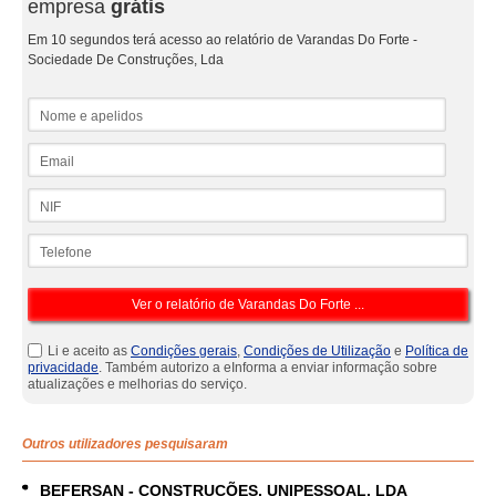
empresa
grátis
Em 10 segundos terá acesso ao relatório de Varandas Do Forte -
Sociedade De Construções, Lda
Nome e apelidos
Email
NIF
Telefone
Li e aceito as
Condições gerais
,
Condições de Utilização
e
Política de
privacidade
. Também autorizo a eInforma a enviar informação sobre
atualizações e melhorias do serviço.
Outros utilizadores pesquisaram
BEFERSAN - CONSTRUÇÕES, UNIPESSOAL, LDA