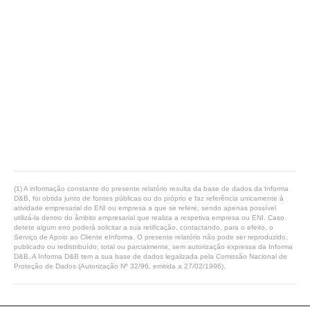
(1) A informação constante do presente relatório resulta da base de dados da Informa
D&B, foi obtida junto de fontes públicas ou do próprio e faz referência unicamente à
atividade empresarial do ENI ou empresa a que se refere, sendo apenas possível
utilizá-la dentro do âmbito empresarial que realiza a respetiva empresa ou ENI. Caso
detete algum erro poderá solicitar a sua retificação, contactando, para o efeito, o
Serviço de Apoio ao Cliente eInforma. O presente relatório não pode ser reproduzido,
publicado ou redistribuído, total ou parcialmente, sem autorização expressa da Informa
D&B. A Informa D&B tem a sua base de dados legalizada pela Comissão Nacional de
Proteção de Dados (Autorização Nº 32/96, emitida a 27/02/1996).