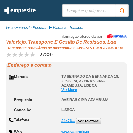
Pesquisar:
Início Empresite Portugal
Valortejo, Transpor...
Informação oferecida por
Valortejo, Transporte E Gestão De Resíduos, Lda
Transportes rodoviários de mercadorias, AVEIRAS CIMA AZAMBUJA
(
0
votos)
Endereço e contato
Morada
TV SERRADO DA BERNARDA 18,
2050-174
,
AVEIRAS CIMA
AZAMBUJA
,
LISBOA
Ver Mapa
Freguesia
AVEIRAS CIMA AZAMBUJA
Concelho
LISBOA
Telefone
24476...
Ver Telefone
Web
www.valortejo.pt