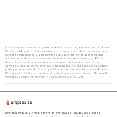
(1) A informação constante do presente relatório resulta da base de dados da Informa
D&B, foi obtida junto de fontes públicas ou do próprio e faz referência unicamente à
atividade empresarial do ENI ou empresa a que se refere, sendo apenas possível
utilizá-la dentro do âmbito empresarial que realiza a respetiva empresa ou ENI. Caso
detete algum erro poderá solicitar a sua retificação, contactando, para o efeito, o
Serviço de Apoio ao Cliente eInforma. O presente relatório não pode ser reproduzido,
publicado ou redistribuído, total ou parcialmente, sem autorização expressa da Informa
D&B. A Informa D&B tem a sua base de dados legalizada pela Comissão Nacional de
Proteção de Dados (Autorização Nº 32/96, emitida a 27/02/1996).
Empresite Portugal é o maior diretório de empresas de Portugal, que o ajuda a