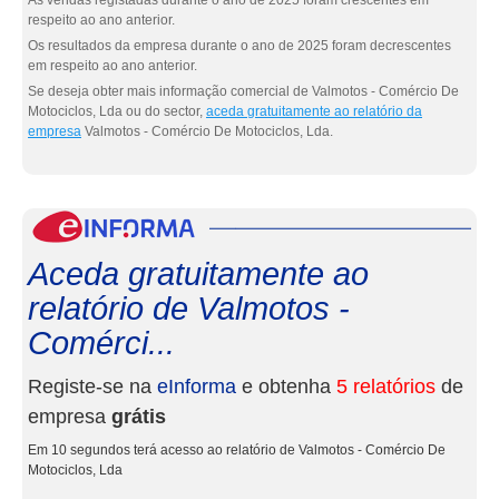
As vendas registadas durante o ano de 2025 foram crescentes em
respeito ao ano anterior.
Os resultados da empresa durante o ano de 2025 foram decrescentes
em respeito ao ano anterior.
Se deseja obter mais informação comercial de Valmotos - Comércio De
Motociclos, Lda ou do sector,
aceda gratuitamente ao relatório da
empresa
Valmotos - Comércio De Motociclos, Lda.
eInf
Aceda gratuitamente ao
relatório de Valmotos -
Comérci...
Registe-se na
eInforma
e obtenha
5 relatórios
de
empresa
grátis
Em 10 segundos terá acesso ao relatório de Valmotos - Comércio De
Motociclos, Lda