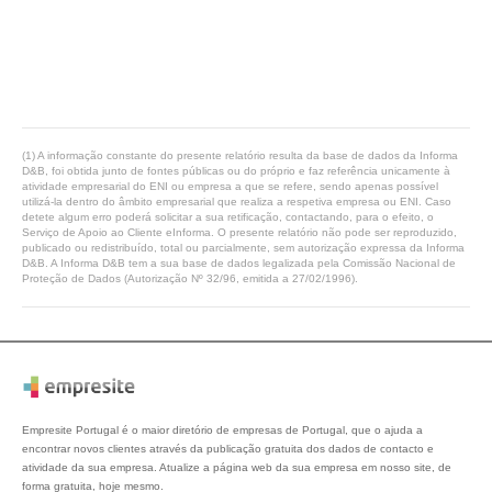
(1) A informação constante do presente relatório resulta da base de dados da Informa
D&B, foi obtida junto de fontes públicas ou do próprio e faz referência unicamente à
atividade empresarial do ENI ou empresa a que se refere, sendo apenas possível
utilizá-la dentro do âmbito empresarial que realiza a respetiva empresa ou ENI. Caso
detete algum erro poderá solicitar a sua retificação, contactando, para o efeito, o
Serviço de Apoio ao Cliente eInforma. O presente relatório não pode ser reproduzido,
publicado ou redistribuído, total ou parcialmente, sem autorização expressa da Informa
D&B. A Informa D&B tem a sua base de dados legalizada pela Comissão Nacional de
Proteção de Dados (Autorização Nº 32/96, emitida a 27/02/1996).
Empresite Portugal é o maior diretório de empresas de Portugal, que o ajuda a
encontrar novos clientes através da publicação gratuita dos dados de contacto e
atividade da sua empresa. Atualize a página web da sua empresa em nosso site, de
forma gratuita, hoje mesmo.