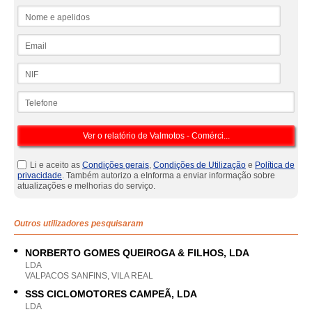
Nome e apelidos
Email
NIF
Telefone
Li e aceito as
Condições gerais
,
Condições de Utilização
e
Política de
privacidade
. Também autorizo a eInforma a enviar informação sobre
atualizações e melhorias do serviço.
Outros utilizadores pesquisaram
NORBERTO GOMES QUEIROGA & FILHOS, LDA
LDA
VALPACOS SANFINS, VILA REAL
SSS CICLOMOTORES CAMPEÃ, LDA
LDA