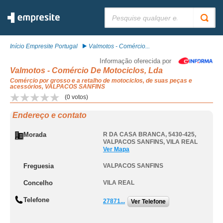
Pesquisar:
Início Empresite Portugal
Valmotos - Comércio...
Informação oferecida por
Valmotos - Comércio De Motociclos, Lda
Comércio por grosso e a retalho de motociclos, de suas peças e
acessórios, VALPACOS SANFINS
(
0
votos)
Endereço e contato
Morada
R DA CASA BRANCA, 5430-425
,
VALPACOS SANFINS
,
VILA REAL
Ver Mapa
Freguesia
VALPACOS SANFINS
Concelho
VILA REAL
Telefone
27871...
Ver Telefone