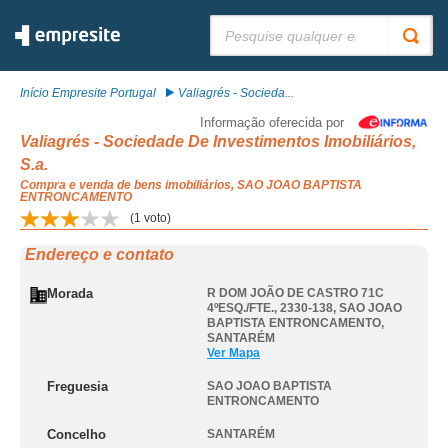
Pesquisar:
Início Empresite Portugal
Valiagrés - Socieda...
Informação oferecida por
Valiagrés - Sociedade De Investimentos Imobiliários,
S.a.
Compra e venda de bens imobiliários, SAO JOAO BAPTISTA
ENTRONCAMENTO
(
1
voto)
Endereço e contato
Morada
R DOM JOÃO DE CASTRO 71C
4ºESQ./FTE., 2330-138
,
SAO JOAO
BAPTISTA ENTRONCAMENTO
,
SANTARÉM
Ver Mapa
Freguesia
SAO JOAO BAPTISTA
ENTRONCAMENTO
Concelho
SANTARÉM