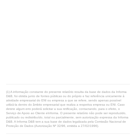
(1) A informação constante do presente relatório resulta da base de dados da Informa
D&B, foi obtida junto de fontes públicas ou do próprio e faz referência unicamente à
atividade empresarial do ENI ou empresa a que se refere, sendo apenas possível
utilizá-la dentro do âmbito empresarial que realiza a respetiva empresa ou ENI. Caso
detete algum erro poderá solicitar a sua retificação, contactando, para o efeito, o
Serviço de Apoio ao Cliente eInforma. O presente relatório não pode ser reproduzido,
publicado ou redistribuído, total ou parcialmente, sem autorização expressa da Informa
D&B. A Informa D&B tem a sua base de dados legalizada pela Comissão Nacional de
Proteção de Dados (Autorização Nº 32/96, emitida a 27/02/1996).