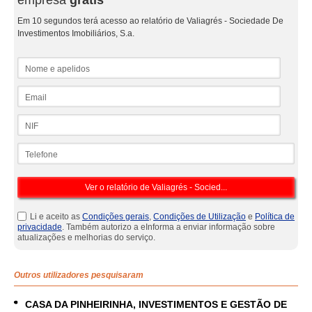
empresa
grátis
Em 10 segundos terá acesso ao relatório de Valiagrés - Sociedade De
Investimentos Imobiliários, S.a.
Nome e apelidos
Email
NIF
Telefone
Li e aceito as
Condições gerais
,
Condições de Utilização
e
Política de
privacidade
. Também autorizo a eInforma a enviar informação sobre
atualizações e melhorias do serviço.
Outros utilizadores pesquisaram
CASA DA PINHEIRINHA, INVESTIMENTOS E GESTÃO DE