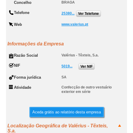
Concelho
BRAGA
Telefone
25380...
Ver Telefone
Web
www.valerius.pt
Informações da Empresa
Razão Social
Valérius - Têxteis, S.a.
NIF
5019...
Ver NIF
Forma jurídica
SA
Atividade
Confecção de outro vestuário
exterior em série
Aceda grátis ao relatório desta empresa
Localização Geográfica de Valérius - Têxteis,
S.a.