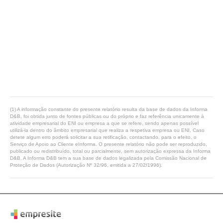
(1) A informação constante do presente relatório resulta da base de dados da Informa
D&B, foi obtida junto de fontes públicas ou do próprio e faz referência unicamente à
atividade empresarial do ENI ou empresa a que se refere, sendo apenas possível
utilizá-la dentro do âmbito empresarial que realiza a respetiva empresa ou ENI. Caso
detete algum erro poderá solicitar a sua retificação, contactando, para o efeito, o
Serviço de Apoio ao Cliente eInforma. O presente relatório não pode ser reproduzido,
publicado ou redistribuído, total ou parcialmente, sem autorização expressa da Informa
D&B. A Informa D&B tem a sua base de dados legalizada pela Comissão Nacional de
Proteção de Dados (Autorização Nº 32/96, emitida a 27/02/1996).