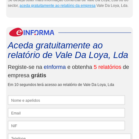
Se deseja obter mais informação comercial de Vale Da Loya, Lda ou do
sector,
aceda gratuitamente ao relatório da empresa
Vale Da Loya, Lda.
eInf
Aceda gratuitamente ao
relatório de Vale Da Loya, Lda
Registe-se na
eInforma
e obtenha
5 relatórios
de
empresa
grátis
Em 10 segundos terá acesso ao relatório de Vale Da Loya, Lda
Nome e apelidos
Email
NIF
Telefone