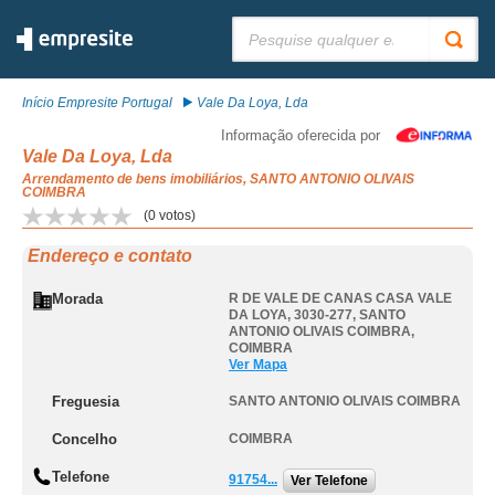
Pesquisar:
Início Empresite Portugal
Vale Da Loya, Lda
Informação oferecida por
Vale Da Loya, Lda
Arrendamento de bens imobiliários, SANTO ANTONIO OLIVAIS
COIMBRA
(
0
votos)
Endereço e contato
Morada
R DE VALE DE CANAS CASA VALE
DA LOYA, 3030-277
,
SANTO
ANTONIO OLIVAIS COIMBRA
,
COIMBRA
Ver Mapa
Freguesia
SANTO ANTONIO OLIVAIS COIMBRA
Concelho
COIMBRA
Telefone
91754...
Ver Telefone