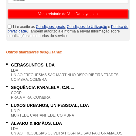
Li e aceito as
Condições gerais
,
Condições de Utilização
e
Política de
privacidade
. Também autorizo a eInforma a enviar informação sobre
atualizações e melhorias do serviço.
Outros utilizadores pesquisaram
GERASSUNTOS, LDA
LDA
UNIAO FREGUESIAS SAO MARTINHO BISPO RIBEIRA FRADES
COIMBRA, COIMBRA
SEQUÊNCIA PARALELA, C.R.L.
COOP
PRAIA MIRA, COIMBRA
LUXOS URBANOS, UNIPESSOAL, LDA
UNIP
MURTEDE CANTANHEDE, COIMBRA
ÁLVARO & IRMÃOS, LDA
LDA
UNIAO FREGUESIAS OLIVEIRA HOSPITAL SAO PAIO GRAMACOS,