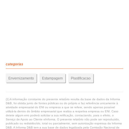
categorias
Envernizamento
Estampagem
Plastificacao
(1) A informação constante do presente relatório resulta da base de dados da Informa
D&B, foi obtida junto de fontes públicas ou do próprio e faz referência unicamente à
atividade empresarial do ENI ou empresa a que se refere, sendo apenas possível
utilizá-la dentro do âmbito empresarial que realiza a respetiva empresa ou ENI. Caso
detete algum erro poderá solicitar a sua retificação, contactando, para o efeito, o
Serviço de Apoio ao Cliente eInforma. O presente relatório não pode ser reproduzido,
publicado ou redistribuído, total ou parcialmente, sem autorização expressa da Informa
D&B. A Informa D&B tem a sua base de dados legalizada pela Comissão Nacional de