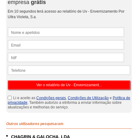
empresa
grátis
Em 10 segundos terá acesso ao relatório de Uv - Envernizamento Por
Ultra Violeta, S.a.
Nome e apelidos
Email
NIF
Telefone
Li e aceito as
Condições gerais
,
Condições de Utilização
e
Política de
privacidade
. Também autorizo a eInforma a enviar informação sobre
atualizações e melhorias do serviço.
Outros utilizadores pesquisaram
CHAGRIN & GALOCHA, LDA