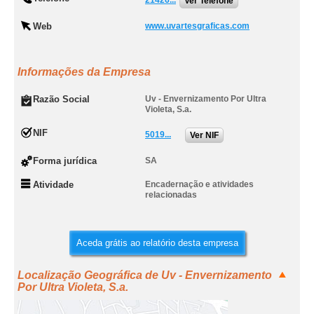
21426...
Ver Telefone
Web
www.uvartesgraficas.com
Informações da Empresa
Razão Social
Uv - Envernizamento Por Ultra
Violeta, S.a.
NIF
5019...
Ver NIF
Forma jurídica
SA
Atividade
Encadernação e atividades
relacionadas
Aceda grátis ao relatório desta empresa
Localização Geográfica de Uv - Envernizamento
Por Ultra Violeta, S.a.