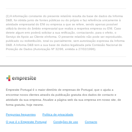
(1) A informação constante do presente relatório resulta da base de dados da Informa
D&B, foi obtida junto de fontes públicas ou do próprio e faz referência unicamente à
atividade empresarial do ENI ou empresa a que se refere, sendo apenas possível
utilizá-la dentro do âmbito empresarial que realiza a respetiva empresa ou ENI. Caso
detete algum erro poderá solicitar a sua retificação, contactando, para o efeito, o
Serviço de Apoio ao Cliente eInforma. O presente relatório não pode ser reproduzido,
publicado ou redistribuído, total ou parcialmente, sem autorização expressa da Informa
D&B. A Informa D&B tem a sua base de dados legalizada pela Comissão Nacional de
Proteção de Dados (Autorização Nº 32/96, emitida a 27/02/1996).
Empresite Portugal é o maior diretório de empresas de Portugal, que o ajuda a
encontrar novos clientes através da publicação gratuita dos dados de contacto e
atividade da sua empresa. Atualize a página web da sua empresa em nosso site, de
forma gratuita, hoje mesmo.
Perguntas frequentes
Política de privacidade
O que é o Empresite Portugal
Condições de uso
Contacto