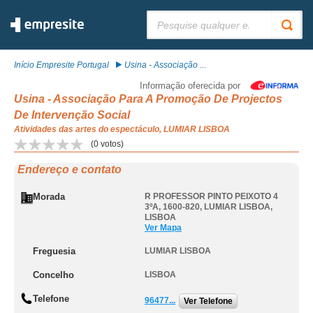
Pesquisar:
Início Empresite Portugal
Usina - Associação ...
Informação oferecida por
Usina - Associação Para A Promoção De Projectos
De Intervenção Social
Atividades das artes do espectáculo, LUMIAR LISBOA
(
0
votos)
Endereço e contato
Morada
R PROFESSOR PINTO PEIXOTO 4
3ºA, 1600-820
,
LUMIAR LISBOA
,
LISBOA
Ver Mapa
Freguesia
LUMIAR LISBOA
Concelho
LISBOA
Telefone
96477...
Ver Telefone