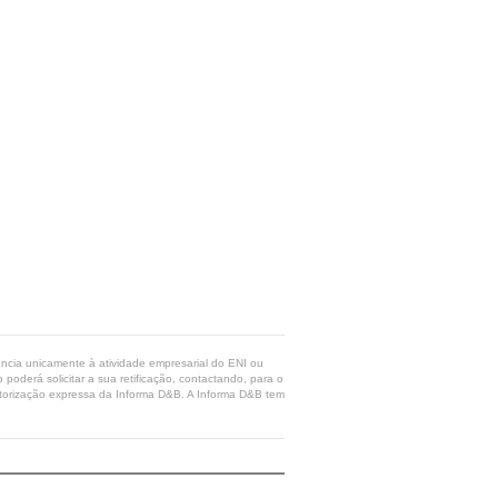
rência unicamente à atividade empresarial do ENI ou
poderá solicitar a sua retificação, contactando, para o
 autorização expressa da Informa D&B. A Informa D&B tem