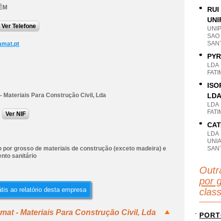
ÉM
RUI
UNI
Ver Telefone
UNI
SAO
SAN
mat.pt
PYR
LDA
FAT
ISO
 Materiais Para Construção Civil, Lda
LD
LDA
FAT
Ver NIF
CAT
LDA
UNI
 por grosso de materiais de construção (exceto madeira) e
SAN
nto sanitário
Outr
por g
tis ao relatório desta empresa
clas
at - Materiais Para Construção Civil, Lda
PORT