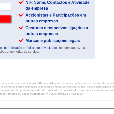
NIF, Nome, Contactos e Atividade
da empresa
Accionistas e Participações em
outras empresas
Gestores e respetivas ligações a
outras empresas
Marcas e publicações legais
es de Utilização
e
Política de privacidade
. Também autorizo a
ções e melhorias do serviço.
ta da base de dados da Informa D&B, foi obtida junto de fontes públicas ou do próprio e faz refe
-la dentro do âmbito empresarial que realiza a respetiva empresa ou ENI. Caso detete algum erro 
ente relatório não pode ser reproduzido, publicado ou redistribuído, total ou parcialmente, sem
l de Proteção de Dados (Autorização Nº 32/96, emitida a 27/02/1996).