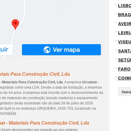
LISB
BRA
AVEI
LEIRI
VISE
SANT
SETÚ
FARO
iais Para Construção Civil, Lda
COIM
 Materiais Para Construção Civil, Lda
. A empresa
Urcamat -
registada como uma LDA. Desde a data de fundação, a empresa
is de 44 anos. A empresa está inscrita com o desenvolvimento da
o de materiais de construção (exceto madeira) e equipamento
egistados desta sociedade são da data 28 de julho de 2026.
Pode fazê-lo no endereço URQUEIRA, 2435-703, localizado na
 SANTARÉM.
t - Materiais Para Construção Civil, Lda
 foram decrescentes em respeito ao ano anterior.