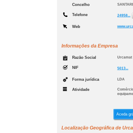
Concelho
SANTAR
Telefone
24958...
Web
www.urca
Informações da Empresa
Razão Social
Urcamat -
NIF
5013...
Forma jurídica
LDA
Atividade
Comércio
equipame
Aceda grá
Localização Geográfica de Urcam