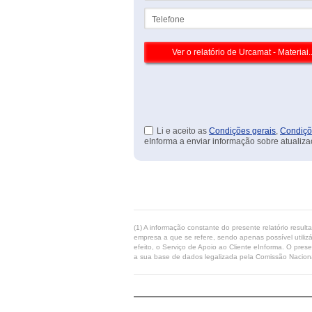
Telefone
Li e aceito as
Condições gerais
,
Condiçõ
eInforma a enviar informação sobre atualiza
(1) A informação constante do presente relatório resul
empresa a que se refere, sendo apenas possível utilizá
efeito, o Serviço de Apoio ao Cliente eInforma. O pres
a sua base de dados legalizada pela Comissão Naciona