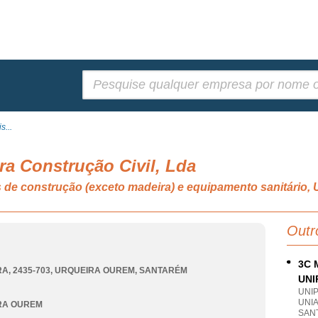
Pesquisar:
s...
ra Construção Civil, Lda
s de construção (exceto madeira) e equipamento sanitár
Outr
3C 
A, 2435-703
,
URQUEIRA OUREM
,
SANTARÉM
UNI
UNI
UNI
RA OUREM
SAN