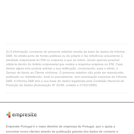
(1) A informação constante do presente relatório resulta da base de dados da Informa
D&B, foi obtida junto de fontes públicas ou do próprio e faz referência unicamente à
atividade empresarial do ENI ou empresa a que se refere, sendo apenas possível
utilizá-la dentro do âmbito empresarial que realiza a respetiva empresa ou ENI. Caso
detete algum erro poderá solicitar a sua retificação, contactando, para o efeito, o
Serviço de Apoio ao Cliente eInforma. O presente relatório não pode ser reproduzido,
publicado ou redistribuído, total ou parcialmente, sem autorização expressa da Informa
D&B. A Informa D&B tem a sua base de dados legalizada pela Comissão Nacional de
Proteção de Dados (Autorização Nº 32/96, emitida a 27/02/1996).
Empresite Portugal é o maior diretório de empresas de Portugal, que o ajuda a
encontrar novos clientes através da publicação gratuita dos dados de contacto e