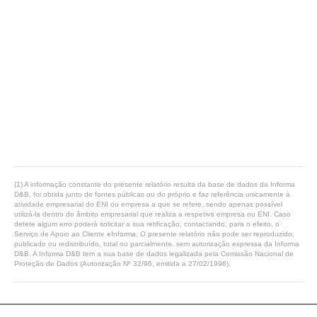
(1) A informação constante do presente relatório resulta da base de dados da Informa
D&B, foi obtida junto de fontes públicas ou do próprio e faz referência unicamente à
atividade empresarial do ENI ou empresa a que se refere, sendo apenas possível
utilizá-la dentro do âmbito empresarial que realiza a respetiva empresa ou ENI. Caso
detete algum erro poderá solicitar a sua retificação, contactando, para o efeito, o
Serviço de Apoio ao Cliente eInforma. O presente relatório não pode ser reproduzido,
publicado ou redistribuído, total ou parcialmente, sem autorização expressa da Informa
D&B. A Informa D&B tem a sua base de dados legalizada pela Comissão Nacional de
Proteção de Dados (Autorização Nº 32/96, emitida a 27/02/1996).