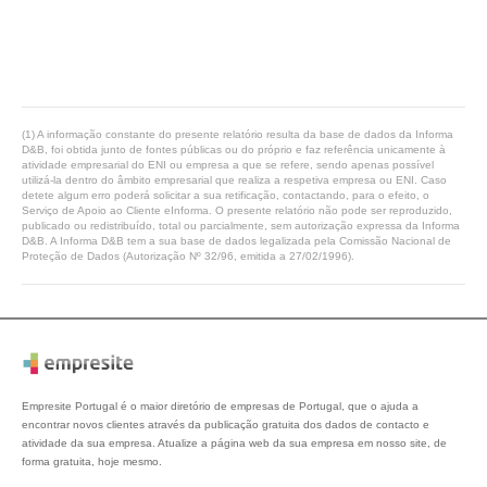
(1) A informação constante do presente relatório resulta da base de dados da Informa
D&B, foi obtida junto de fontes públicas ou do próprio e faz referência unicamente à
atividade empresarial do ENI ou empresa a que se refere, sendo apenas possível
utilizá-la dentro do âmbito empresarial que realiza a respetiva empresa ou ENI. Caso
detete algum erro poderá solicitar a sua retificação, contactando, para o efeito, o
Serviço de Apoio ao Cliente eInforma. O presente relatório não pode ser reproduzido,
publicado ou redistribuído, total ou parcialmente, sem autorização expressa da Informa
D&B. A Informa D&B tem a sua base de dados legalizada pela Comissão Nacional de
Proteção de Dados (Autorização Nº 32/96, emitida a 27/02/1996).
Empresite Portugal é o maior diretório de empresas de Portugal, que o ajuda a
encontrar novos clientes através da publicação gratuita dos dados de contacto e
atividade da sua empresa. Atualize a página web da sua empresa em nosso site, de
forma gratuita, hoje mesmo.