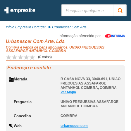
Pesquisar:
Início Empresite Portugal
Urbanescer Com Arte...
Informação oferecida por
Urbanescer Com Arte, Lda
Compra e venda de bens imobiliários, UNIAO FREGUESIAS
ASSAFARGE ANTANHOL COIMBRA
(
0
votos)
Endereço e contato
Morada
R CASA NOVA 33, 3040-691
,
UNIAO
FREGUESIAS ASSAFARGE
ANTANHOL COIMBRA
,
COIMBRA
Ver Mapa
Freguesia
UNIAO FREGUESIAS ASSAFARGE
ANTANHOL COIMBRA
Concelho
COIMBRA
Web
urbanescer.com