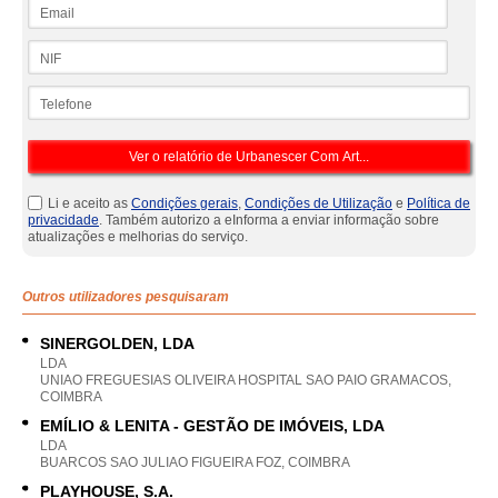
Email
NIF
Telefone
Li e aceito as
Condições gerais
,
Condições de Utilização
e
Política de
privacidade
. Também autorizo a eInforma a enviar informação sobre
atualizações e melhorias do serviço.
Outros utilizadores pesquisaram
SINERGOLDEN, LDA
LDA
UNIAO FREGUESIAS OLIVEIRA HOSPITAL SAO PAIO GRAMACOS,
COIMBRA
EMÍLIO & LENITA - GESTÃO DE IMÓVEIS, LDA
LDA
BUARCOS SAO JULIAO FIGUEIRA FOZ, COIMBRA
PLAYHOUSE, S.A.