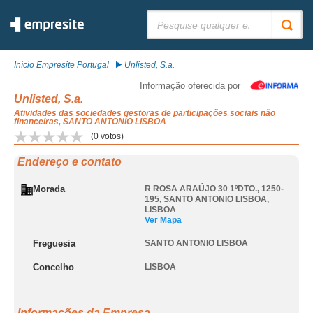
Pesquisar:
Início Empresite Portugal
Unlisted, S.a.
Informação oferecida por
Unlisted, S.a.
Atividades das sociedades gestoras de participações sociais não
financeiras, SANTO ANTONIO LISBOA
(
0
votos)
Endereço e contato
Morada
R ROSA ARAÚJO 30 1ºDTO., 1250-
195
,
SANTO ANTONIO LISBOA
,
LISBOA
Ver Mapa
Freguesia
SANTO ANTONIO LISBOA
Concelho
LISBOA
Informações da Empresa