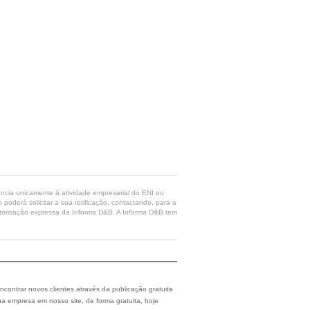
rência unicamente à atividade empresarial do ENI ou
poderá solicitar a sua retificação, contactando, para o
 autorização expressa da Informa D&B. A Informa D&B tem
ncontrar novos clientes através da publicação gratuita
a empresa em nosso site, de forma gratuita, hoje