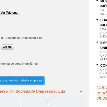
MÍT
IMÓ
SA
Ver Telefone
VIL
SUA
IMO
LDA
UNI
NEV
 Tt - Sociedade Unipessoal, Lda
EMP
Ver NIF
UNI
UNI
UNI
PEDR
 venda de bens imobiliários
CON
UNI
UNI
MAS
tis ao relatório desta empresa
Outr
erso Tt - Sociedade Unipessoal, Lda
vend
clas