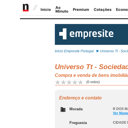
Início Empresite Portugal
Universo Tt - Socie
Universo Tt - Socieda
Compra e venda de bens imobili
(
0
votos)
Endereço e contato
Morada
R DOS M
Ver Mapa
Freguesia
CIDADE 