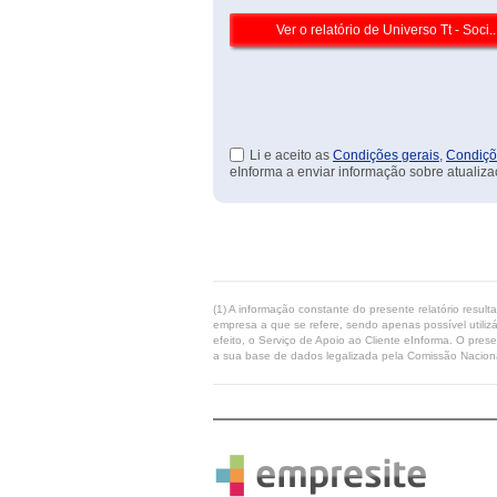
Li e aceito as
Condições gerais
,
Condiçõ
eInforma a enviar informação sobre atualiza
(1) A informação constante do presente relatório resul
empresa a que se refere, sendo apenas possível utilizá
efeito, o Serviço de Apoio ao Cliente eInforma. O pres
a sua base de dados legalizada pela Comissão Naciona