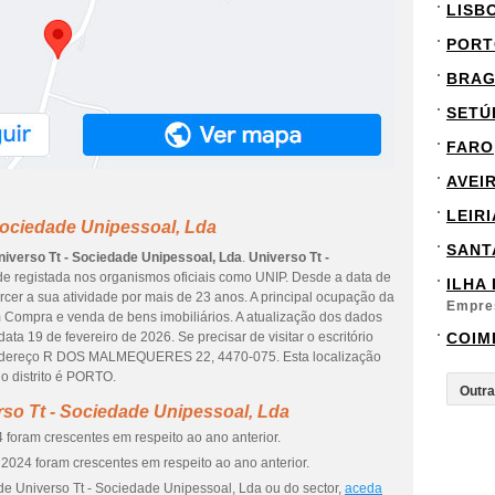
LISB
PORT
BRA
SETÚ
FARO
AVEI
LEIRI
Sociedade Unipessoal, Lda
SANT
niverso Tt - Sociedade Unipessoal, Lda
.
Universo Tt -
e registada nos organismos oficiais como UNIP. Desde a data de
ILHA
rcer a sua atividade por mais de 23 anos. A principal ocupação da
Empre
 Compra e venda de bens imobiliários. A atualização dos dados
ta 19 de fevereiro de 2026. Se precisar de visitar o escritório
COIM
 endereço R DOS MALMEQUERES 22, 4470-075. Esta localização
o distrito é PORTO.
so Tt - Sociedade Unipessoal, Lda
 foram crescentes em respeito ao ano anterior.
2024 foram crescentes em respeito ao ano anterior.
de Universo Tt - Sociedade Unipessoal, Lda ou do sector,
aceda