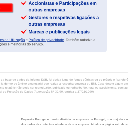
Accionistas e Participações em
outras empresas
Gestores e respetivas ligações a
outras empresas
Marcas e publicações legais
es de Utilização
e
Política de privacidade
. Também autorizo a
ções e melhorias do serviço.
ta da base de dados da Informa D&B, foi obtida junto de fontes públicas ou do próprio e faz refe
-la dentro do âmbito empresarial que realiza a respetiva empresa ou ENI. Caso detete algum erro 
ente relatório não pode ser reproduzido, publicado ou redistribuído, total ou parcialmente, sem
l de Proteção de Dados (Autorização Nº 32/96, emitida a 27/02/1996).
Empresite Portugal é o maior diretório de empresas de Portugal, que o ajuda a e
dos dados de contacto e atividade da sua empresa. Atualize a página web da su