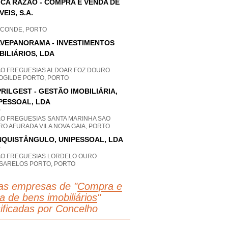
ICA RAZÃO - COMPRA E VENDA DE
VEIS, S.A.
A CONDE, PORTO
VEPANORAMA - INVESTIMENTOS
BILIÁRIOS, LDA
AO FREGUESIAS ALDOAR FOZ DOURO
OGILDE PORTO, PORTO
RILGEST - GESTÃO IMOBILIÁRIA,
PESSOAL, LDA
P
AO FREGUESIAS SANTA MARINHA SAO
O AFURADA VILA NOVA GAIA, PORTO
QUISTÂNGULO, UNIPESSOAL, LDA
P
AO FREGUESIAS LORDELO OURO
SARELOS PORTO, PORTO
as empresas de "
Compra e
a de bens imobiliários
"
sificadas por Concelho