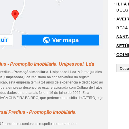
ILHA
DELG
AVEI
BEJA
SANT
SETÚ
COIM
ius - Promoção Imobiliária, Unipessoal, Lda
redius - Promoção Imobiliária, Unipessoal, Lda
. A forma jurídica
ia, Unipessoal, Lda
registada na conservatória do registo
ituição, esta empresa tem já 24 anos de experiência e dedicação ao
e que a empresa desenvolve está relacionada com Cultura de frutos
ão dos dados empresariais foi em 16 de julho de 2026. Esta
HACA OLIVEIRA BAIRRO, que pertence ao distrito de AVEIRO, cujo
sal Predius - Promoção Imobiliária,
 foram decrescentes em respeito ao ano anterior.