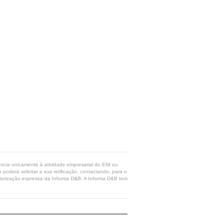
rência unicamente à atividade empresarial do ENI ou
poderá solicitar a sua retificação, contactando, para o
 autorização expressa da Informa D&B. A Informa D&B tem