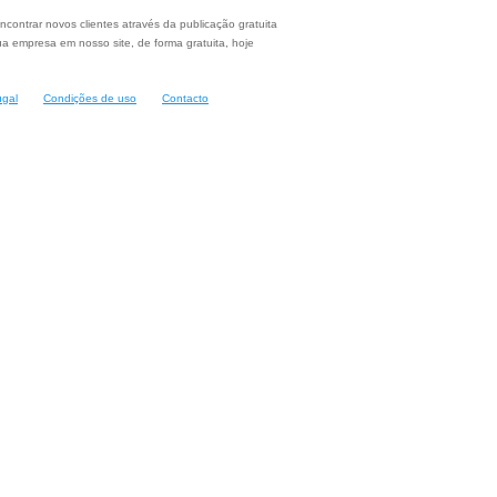
ncontrar novos clientes através da publicação gratuita
a empresa em nosso site, de forma gratuita, hoje
ugal
Condições de uso
Contacto