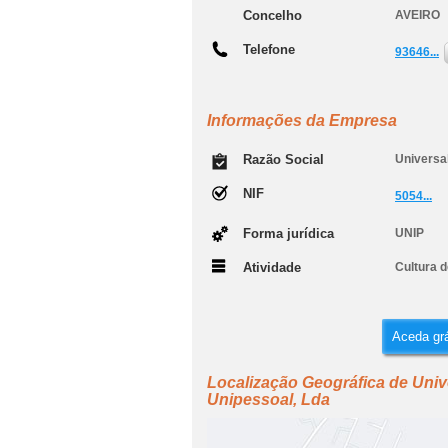
Concelho
AVEIRO
Telefone
93646...
Informações da Empresa
Razão Social
Universal
NIF
5054...
Forma jurídica
UNIP
Atividade
Cultura d
Aceda grá
Localização Geográfica de Unive
Unipessoal, Lda