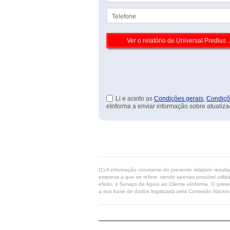
Telefone
Li e aceito as
Condições gerais
,
Condiçõ
eInforma a enviar informação sobre atualiza
(1) A informação constante do presente relatório resul
empresa a que se refere, sendo apenas possível utilizá
efeito, o Serviço de Apoio ao Cliente eInforma. O pres
a sua base de dados legalizada pela Comissão Naciona