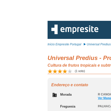
Início Empresite Portugal
Universal Predius -
Universal Predius - P
Cultura de frutos tropicais e s
(
1
voto)
Endereço e contato
Morada
R CANOA
Ver Mapa
Freguesia
PALHACA