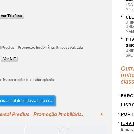
LDA
MOZE
Ver Telefone
CEL
UNI
UNI
MAM
PIT
SER
 Predius - Promoção Imobiliária, Unipessoal, Lda
UNI
SAO
Ver NIF
Outr
fruto
e frutos tropicais e subtropicais
clas
FARO
tis ao relatório desta empresa
LISB
rsal Predius - Promoção Imobiliária,
PORT
ILHA
Empre