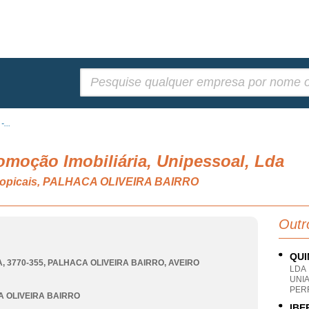
Pesquisar:
...
romoção Imobiliária, Unipessoal, Lda
ubtropicais, PALHACA OLIVEIRA BAIRRO
Outr
QUI
, 3770-355
,
PALHACA OLIVEIRA BAIRRO
,
AVEIRO
LDA
UNI
PER
 OLIVEIRA BAIRRO
IBE