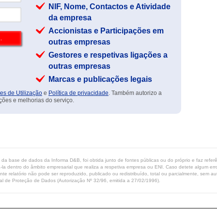
NIF, Nome, Contactos e Atividade
da empresa
Accionistas e Participações em
outras empresas
Gestores e respetivas ligações a
outras empresas
Marcas e publicações legais
es de Utilização
e
Política de privacidade
. Também autorizo a
ções e melhorias do serviço.
ta da base de dados da Informa D&B, foi obtida junto de fontes públicas ou do próprio e faz refe
-la dentro do âmbito empresarial que realiza a respetiva empresa ou ENI. Caso detete algum erro 
ente relatório não pode ser reproduzido, publicado ou redistribuído, total ou parcialmente, sem
l de Proteção de Dados (Autorização Nº 32/96, emitida a 27/02/1996).