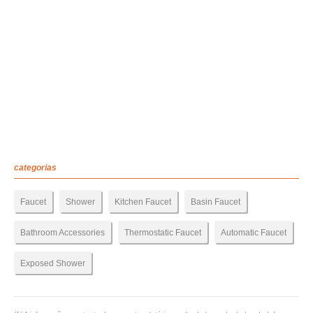
categorias
Faucet
Shower
Kitchen Faucet
Basin Faucet
Bathroom Accessories
Thermostatic Faucet
Automatic Faucet
Exposed Shower