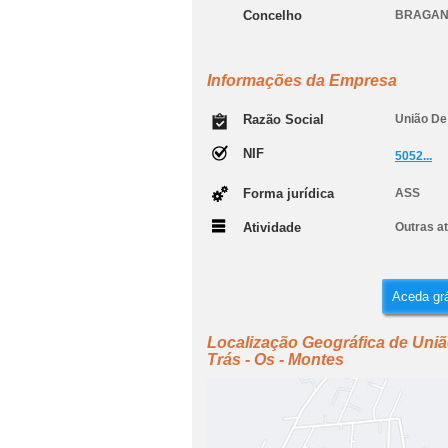
Concelho
BRAGA
Informações da Empresa
Razão Social
União De
NIF
5052...
Forma jurídica
ASS
Atividade
Outras at
Aceda grá
Localização Geográfica de Uni
Trás - Os - Montes