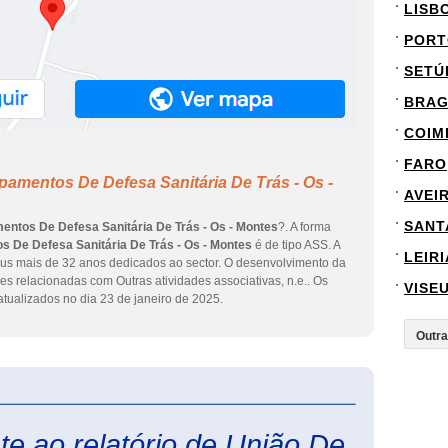
LISB
PORT
SETÚ
BRA
COIM
FARO
amentos De Defesa Sanitária De Trás - Os -
AVEI
SANT
ntos De Defesa Sanitária De Trás - Os - Montes
?. A forma
 De Defesa Sanitária De Trás - Os - Montes
é de tipo ASS. A
LEIRI
eus mais de 32 anos dedicados ao sector. O desenvolvimento da
es relacionadas com Outras atividades associativas, n.e.. Os
VISE
tualizados no dia 23 de janeiro de 2025.
eInforma
e ao relatório de União De