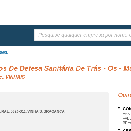
Pesquisar:
ent...
 De Defesa Sanitária De Trás - Os - M
.e., VINHAIS
Outr
CON
URAL, 5320-311
,
VINHAIS
,
BRAGANÇA
ASS
VAL
BRA
APR