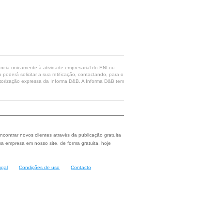
rência unicamente à atividade empresarial do ENI ou
poderá solicitar a sua retificação, contactando, para o
 autorização expressa da Informa D&B. A Informa D&B tem
ncontrar novos clientes através da publicação gratuita
a empresa em nosso site, de forma gratuita, hoje
ugal
Condições de uso
Contacto