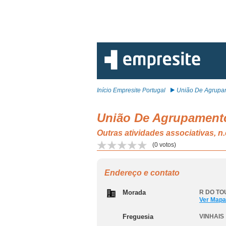
Início Empresite Portugal
União De Agrupam
União De Agrupamentos
Outras atividades associativas, n
(
0
votos)
Endereço e contato
Morada
R DO TO
Ver Mapa
Freguesia
VINHAIS