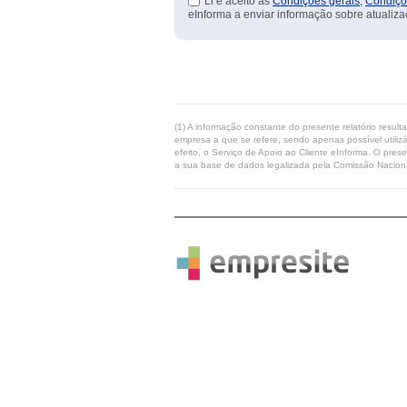
Li e aceito as
Condições gerais
,
Condiçõ
eInforma a enviar informação sobre atualiza
(1) A informação constante do presente relatório resul
empresa a que se refere, sendo apenas possível utilizá
efeito, o Serviço de Apoio ao Cliente eInforma. O pres
a sua base de dados legalizada pela Comissão Naciona