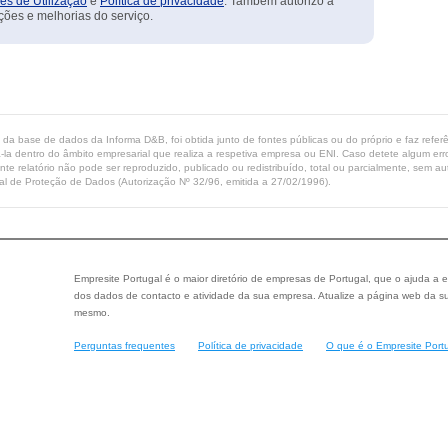
es de Utilização
e
Política de privacidade
. Também autorizo a
ções e melhorias do serviço.
ta da base de dados da Informa D&B, foi obtida junto de fontes públicas ou do próprio e faz refe
-la dentro do âmbito empresarial que realiza a respetiva empresa ou ENI. Caso detete algum erro 
ente relatório não pode ser reproduzido, publicado ou redistribuído, total ou parcialmente, sem
l de Proteção de Dados (Autorização Nº 32/96, emitida a 27/02/1996).
Empresite Portugal é o maior diretório de empresas de Portugal, que o ajuda a e
dos dados de contacto e atividade da sua empresa. Atualize a página web da su
mesmo.
Perguntas frequentes
Política de privacidade
O que é o Empresite Port