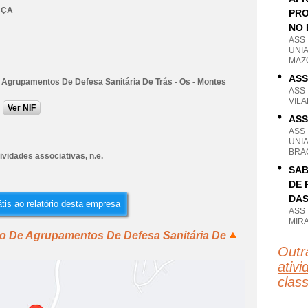
NÇA
PRO
NO 
ASS
UNIA
MAZ
ASS
 Agrupamentos De Defesa Sanitária De Trás - Os - Montes
ASS
VIL
Ver NIF
ASS
ASS
UNI
BRA
ividades associativas, n.e.
SAB
DE 
DAS
tis ao relatório desta empresa
ASS
MIR
ão De Agrupamentos De Defesa Sanitária De
Outr
ativi
clas