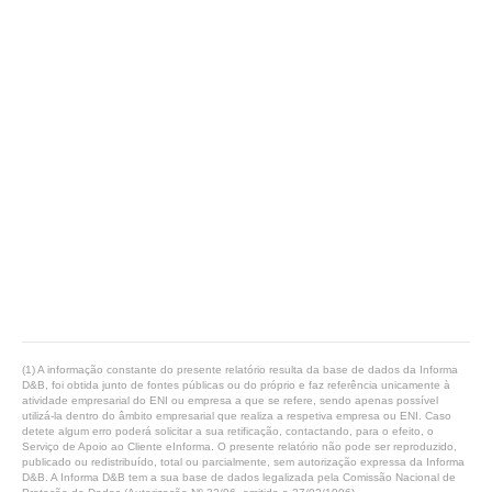
(1) A informação constante do presente relatório resulta da base de dados da Informa
D&B, foi obtida junto de fontes públicas ou do próprio e faz referência unicamente à
atividade empresarial do ENI ou empresa a que se refere, sendo apenas possível
utilizá-la dentro do âmbito empresarial que realiza a respetiva empresa ou ENI. Caso
detete algum erro poderá solicitar a sua retificação, contactando, para o efeito, o
Serviço de Apoio ao Cliente eInforma. O presente relatório não pode ser reproduzido,
publicado ou redistribuído, total ou parcialmente, sem autorização expressa da Informa
D&B. A Informa D&B tem a sua base de dados legalizada pela Comissão Nacional de