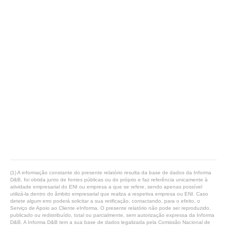
(1) A informação constante do presente relatório resulta da base de dados da Informa
D&B, foi obtida junto de fontes públicas ou do próprio e faz referência unicamente à
atividade empresarial do ENI ou empresa a que se refere, sendo apenas possível
utilizá-la dentro do âmbito empresarial que realiza a respetiva empresa ou ENI. Caso
detete algum erro poderá solicitar a sua retificação, contactando, para o efeito, o
Serviço de Apoio ao Cliente eInforma. O presente relatório não pode ser reproduzido,
publicado ou redistribuído, total ou parcialmente, sem autorização expressa da Informa
D&B. A Informa D&B tem a sua base de dados legalizada pela Comissão Nacional de