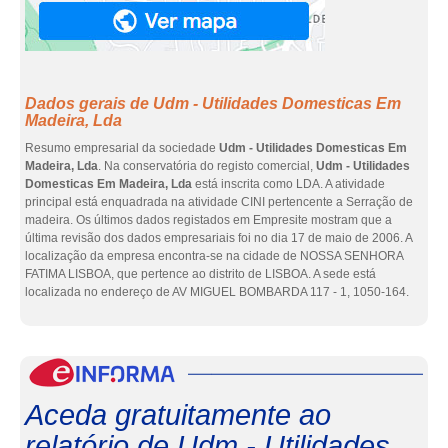
Dados gerais de Udm - Utilidades Domesticas Em
Madeira, Lda
Resumo empresarial da sociedade
Udm - Utilidades Domesticas Em
Madeira, Lda
. Na conservatória do registo comercial,
Udm - Utilidades
Domesticas Em Madeira, Lda
está inscrita como LDA. A atividade
principal está enquadrada na atividade CINI pertencente a Serração de
madeira. Os últimos dados registados em Empresite mostram que a
última revisão dos dados empresariais foi no dia 17 de maio de 2006. A
localização da empresa encontra-se na cidade de NOSSA SENHORA
FATIMA LISBOA, que pertence ao distrito de LISBOA. A sede está
localizada no endereço de AV MIGUEL BOMBARDA 117 - 1, 1050-164.
eInf
Aceda gratuitamente ao
relatório de Udm - Utilidades