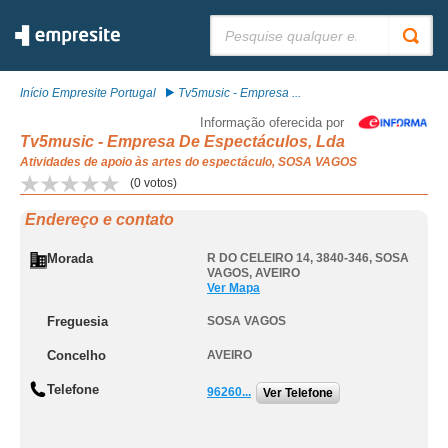
Pesquisar:
Início Empresite Portugal
Tv5music - Empresa ...
Informação oferecida por
Tv5music - Empresa De Espectáculos, Lda
Atividades de apoio às artes do espectáculo, SOSA VAGOS
(
0
votos)
Endereço e contato
Morada
R DO CELEIRO 14, 3840-346
,
SOSA
VAGOS
,
AVEIRO
Ver Mapa
Freguesia
SOSA VAGOS
Concelho
AVEIRO
Telefone
96260...
Ver Telefone