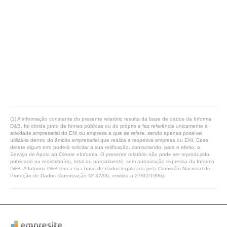
(1) A informação constante do presente relatório resulta da base de dados da Informa
D&B, foi obtida junto de fontes públicas ou do próprio e faz referência unicamente à
atividade empresarial do ENI ou empresa a que se refere, sendo apenas possível
utilizá-la dentro do âmbito empresarial que realiza a respetiva empresa ou ENI. Caso
detete algum erro poderá solicitar a sua retificação, contactando, para o efeito, o
Serviço de Apoio ao Cliente eInforma. O presente relatório não pode ser reproduzido,
publicado ou redistribuído, total ou parcialmente, sem autorização expressa da Informa
D&B. A Informa D&B tem a sua base de dados legalizada pela Comissão Nacional de
Proteção de Dados (Autorização Nº 32/96, emitida a 27/02/1996).