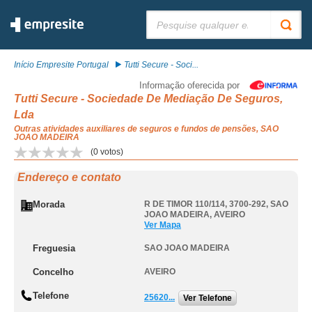
Pesquisar:
Início Empresite Portugal
Tutti Secure - Soci...
Informação oferecida por
Tutti Secure - Sociedade De Mediação De Seguros,
Lda
Outras atividades auxiliares de seguros e fundos de pensões, SAO
JOAO MADEIRA
(
0
votos)
Endereço e contato
Morada
R DE TIMOR 110/114, 3700-292
,
SAO
JOAO MADEIRA
,
AVEIRO
Ver Mapa
Freguesia
SAO JOAO MADEIRA
Concelho
AVEIRO
Telefone
25620...
Ver Telefone