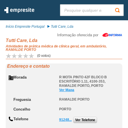
Pesquisar:
Início Empresite Portugal
Tutti Care, Lda
Informação oferecida por
Tutti Care, Lda
Atividades de prática médica de clínica geral, em ambulatório,
RAMALDE PORTO
(
0
votos)
Endereço e contato
Morada
R MOTA PINTO 42F BLOCO B
ESCRITÓRIO 1.11, 4100-353
,
RAMALDE PORTO
,
PORTO
Ver Mapa
Freguesia
RAMALDE PORTO
Concelho
PORTO
Telefone
91248...
Ver Telefone