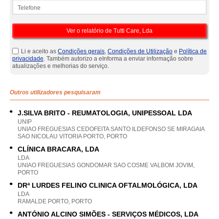
Telefone
Li e aceito as
Condições gerais
,
Condições de Utilização
e
Política de
privacidade
. Também autorizo a eInforma a enviar informação sobre
atualizações e melhorias do serviço.
Outros utilizadores pesquisaram
J.SILVA BRITO - REUMATOLOGIA, UNIPESSOAL LDA
UNIP
UNIAO FREGUESIAS CEDOFEITA SANTO ILDEFONSO SE MIRAGAIA
SAO NICOLAU VITORIA PORTO, PORTO
CLÍNICA BRACARA, LDA
LDA
UNIAO FREGUESIAS GONDOMAR SAO COSME VALBOM JOVIM,
PORTO
DRª LURDES FELINO CLINICA OFTALMOLÓGICA, LDA
LDA
RAMALDE PORTO, PORTO
ANTÓNIO ALCINO SIMÕES - SERVIÇOS MÉDICOS, LDA