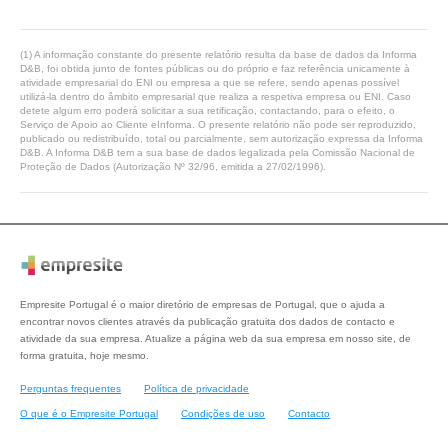
(1) A informação constante do presente relatório resulta da base de dados da Informa
D&B, foi obtida junto de fontes públicas ou do próprio e faz referência unicamente à
atividade empresarial do ENI ou empresa a que se refere, sendo apenas possível
utilizá-la dentro do âmbito empresarial que realiza a respetiva empresa ou ENI. Caso
detete algum erro poderá solicitar a sua retificação, contactando, para o efeito, o
Serviço de Apoio ao Cliente eInforma. O presente relatório não pode ser reproduzido,
publicado ou redistribuído, total ou parcialmente, sem autorização expressa da Informa
D&B. A Informa D&B tem a sua base de dados legalizada pela Comissão Nacional de
Proteção de Dados (Autorização Nº 32/96, emitida a 27/02/1996).
Empresite Portugal é o maior diretório de empresas de Portugal, que o ajuda a
encontrar novos clientes através da publicação gratuita dos dados de contacto e
atividade da sua empresa. Atualize a página web da sua empresa em nosso site, de
forma gratuita, hoje mesmo.
Perguntas frequentes
Política de privacidade
O que é o Empresite Portugal
Condições de uso
Contacto