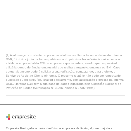
(1) A informação constante do presente relatório resulta da base de dados da Informa
D&B, foi obtida junto de fontes públicas ou do próprio e faz referência unicamente à
atividade empresarial do ENI ou empresa a que se refere, sendo apenas possível
utilizá-la dentro do âmbito empresarial que realiza a respetiva empresa ou ENI. Caso
detete algum erro poderá solicitar a sua retificação, contactando, para o efeito, o
Serviço de Apoio ao Cliente eInforma. O presente relatório não pode ser reproduzido,
publicado ou redistribuído, total ou parcialmente, sem autorização expressa da Informa
D&B. A Informa D&B tem a sua base de dados legalizada pela Comissão Nacional de
Proteção de Dados (Autorização Nº 32/96, emitida a 27/02/1996).
Empresite Portugal é o maior diretório de empresas de Portugal, que o ajuda a