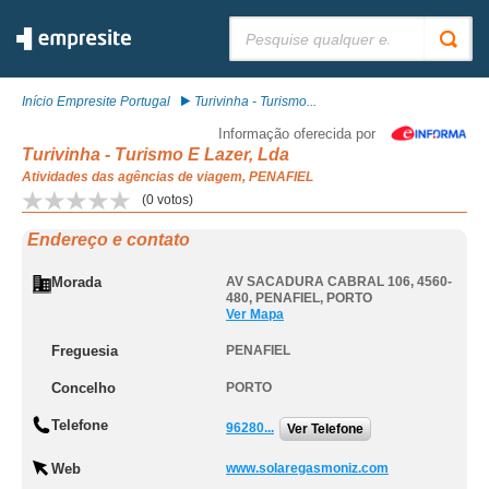
Pesquisar:
Início Empresite Portugal
Turivinha - Turismo...
Informação oferecida por
Turivinha - Turismo E Lazer, Lda
Atividades das agências de viagem, PENAFIEL
(
0
votos)
Endereço e contato
Morada
AV SACADURA CABRAL 106, 4560-
480
,
PENAFIEL
,
PORTO
Ver Mapa
Freguesia
PENAFIEL
Concelho
PORTO
Telefone
96280...
Ver Telefone
Web
www.solaregasmoniz.com