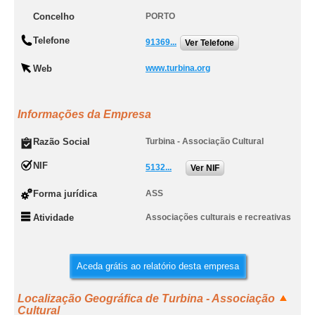
Concelho
PORTO
Telefone
91369...
Ver Telefone
Web
www.turbina.org
Informações da Empresa
Razão Social
Turbina - Associação Cultural
NIF
5132...
Ver NIF
Forma jurídica
ASS
Atividade
Associações culturais e recreativas
Aceda grátis ao relatório desta empresa
Localização Geográfica de Turbina - Associação
Cultural