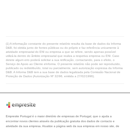
(1) A informação constante do presente relatório resulta da base de dados da Informa
D&B, foi obtida junto de fontes públicas ou do próprio e faz referência unicamente à
atividade empresarial do ENI ou empresa a que se refere, sendo apenas possível
utilizá-la dentro do âmbito empresarial que realiza a respetiva empresa ou ENI. Caso
detete algum erro poderá solicitar a sua retificação, contactando, para o efeito, o
Serviço de Apoio ao Cliente eInforma. O presente relatório não pode ser reproduzido,
publicado ou redistribuído, total ou parcialmente, sem autorização expressa da Informa
D&B. A Informa D&B tem a sua base de dados legalizada pela Comissão Nacional de
Proteção de Dados (Autorização Nº 32/96, emitida a 27/02/1996).
Empresite Portugal é o maior diretório de empresas de Portugal, que o ajuda a
encontrar novos clientes através da publicação gratuita dos dados de contacto e
atividade da sua empresa. Atualize a página web da sua empresa em nosso site, de