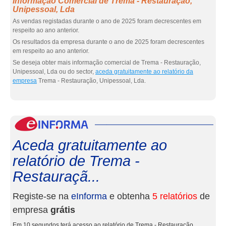
Informação Comercial de Trema - Restauração,
Unipessoal, Lda
As vendas registadas durante o ano de 2025 foram decrescentes em
respeito ao ano anterior.
Os resultados da empresa durante o ano de 2025 foram decrescentes
em respeito ao ano anterior.
Se deseja obter mais informação comercial de Trema - Restauração,
Unipessoal, Lda ou do sector,
aceda gratuitamente ao relatório da
empresa
Trema - Restauração, Unipessoal, Lda.
eInf
Aceda gratuitamente ao
relatório de Trema -
Restauraçã...
Registe-se na
eInforma
e obtenha
5 relatórios
de
empresa
grátis
Em 10 segundos terá acesso ao relatório de Trema - Restauração,