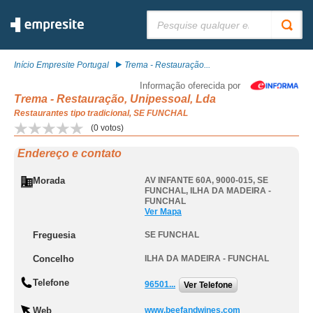
Pesquisar:
Início Empresite Portugal
Trema - Restauração...
Informação oferecida por
Trema - Restauração, Unipessoal, Lda
Restaurantes tipo tradicional, SE FUNCHAL
(
0
votos)
Endereço e contato
Morada
AV INFANTE 60A, 9000-015
,
SE
FUNCHAL
,
ILHA DA MADEIRA -
FUNCHAL
Ver Mapa
Freguesia
SE FUNCHAL
Concelho
ILHA DA MADEIRA - FUNCHAL
Telefone
96501...
Ver Telefone
Web
www.beefandwines.com