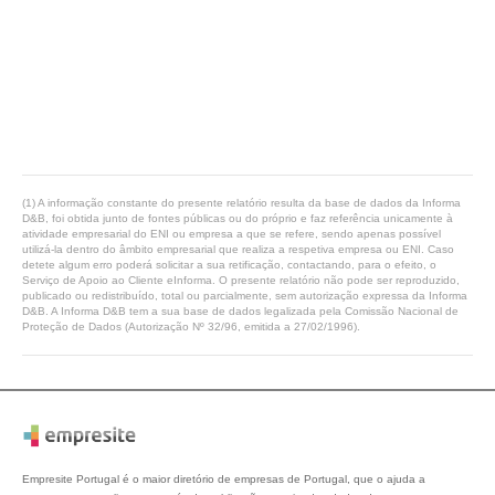
(1) A informação constante do presente relatório resulta da base de dados da Informa
D&B, foi obtida junto de fontes públicas ou do próprio e faz referência unicamente à
atividade empresarial do ENI ou empresa a que se refere, sendo apenas possível
utilizá-la dentro do âmbito empresarial que realiza a respetiva empresa ou ENI. Caso
detete algum erro poderá solicitar a sua retificação, contactando, para o efeito, o
Serviço de Apoio ao Cliente eInforma. O presente relatório não pode ser reproduzido,
publicado ou redistribuído, total ou parcialmente, sem autorização expressa da Informa
D&B. A Informa D&B tem a sua base de dados legalizada pela Comissão Nacional de
Proteção de Dados (Autorização Nº 32/96, emitida a 27/02/1996).
Empresite Portugal é o maior diretório de empresas de Portugal, que o ajuda a