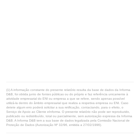
(1) A informação constante do presente relatório resulta da base de dados da Informa
D&B, foi obtida junto de fontes públicas ou do próprio e faz referência unicamente à
atividade empresarial do ENI ou empresa a que se refere, sendo apenas possível
utilizá-la dentro do âmbito empresarial que realiza a respetiva empresa ou ENI. Caso
detete algum erro poderá solicitar a sua retificação, contactando, para o efeito, o
Serviço de Apoio ao Cliente eInforma. O presente relatório não pode ser reproduzido,
publicado ou redistribuído, total ou parcialmente, sem autorização expressa da Informa
D&B. A Informa D&B tem a sua base de dados legalizada pela Comissão Nacional de
Proteção de Dados (Autorização Nº 32/96, emitida a 27/02/1996).