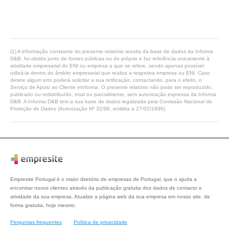
(1) A informação constante do presente relatório resulta da base de dados da Informa
D&B, foi obtida junto de fontes públicas ou do próprio e faz referência unicamente à
atividade empresarial do ENI ou empresa a que se refere, sendo apenas possível
utilizá-la dentro do âmbito empresarial que realiza a respetiva empresa ou ENI. Caso
detete algum erro poderá solicitar a sua retificação, contactando, para o efeito, o
Serviço de Apoio ao Cliente eInforma. O presente relatório não pode ser reproduzido,
publicado ou redistribuído, total ou parcialmente, sem autorização expressa da Informa
D&B. A Informa D&B tem a sua base de dados legalizada pela Comissão Nacional de
Proteção de Dados (Autorização Nº 32/96, emitida a 27/02/1996).
Empresite Portugal é o maior diretório de empresas de Portugal, que o ajuda a
encontrar novos clientes através da publicação gratuita dos dados de contacto e
atividade da sua empresa. Atualize a página web da sua empresa em nosso site, de
forma gratuita, hoje mesmo.
Perguntas frequentes
Política de privacidade