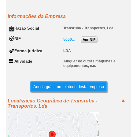
Informações da Empresa
Razão Social
Transruba - Transportes, Lda
NIF
5050...
Ver NIF
Forma jurídica
LDA
Atividade
Aluguer de outras máquinas e
equipamentos, n.e.
Aceda grátis ao relatório desta empresa
Localização Geográfica de Transruba -
Transportes, Lda