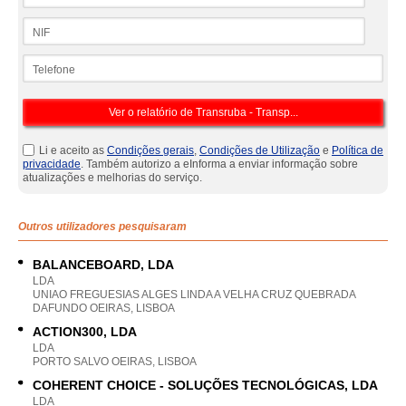
NIF
Telefone
Li e aceito as
Condições gerais
,
Condições de Utilização
e
Política de
privacidade
. Também autorizo a eInforma a enviar informação sobre
atualizações e melhorias do serviço.
Outros utilizadores pesquisaram
BALANCEBOARD, LDA
LDA
UNIAO FREGUESIAS ALGES LINDA A VELHA CRUZ QUEBRADA
DAFUNDO OEIRAS, LISBOA
ACTION300, LDA
LDA
PORTO SALVO OEIRAS, LISBOA
COHERENT CHOICE - SOLUÇÕES TECNOLÓGICAS, LDA
LDA