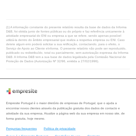
(1) A informação constante do presente relatório resulta da base de dados da Informa
D&B, foi obtida junto de fontes públicas ou do próprio e faz referência unicamente à
atividade empresarial do ENI ou empresa a que se refere, sendo apenas possível
utilizá-la dentro do âmbito empresarial que realiza a respetiva empresa ou ENI. Caso
detete algum erro poderá solicitar a sua retificação, contactando, para o efeito, o
Serviço de Apoio ao Cliente eInforma. O presente relatório não pode ser reproduzido,
publicado ou redistribuído, total ou parcialmente, sem autorização expressa da Informa
D&B. A Informa D&B tem a sua base de dados legalizada pela Comissão Nacional de
Proteção de Dados (Autorização Nº 32/96, emitida a 27/02/1996).
Empresite Portugal é o maior diretório de empresas de Portugal, que o ajuda a
encontrar novos clientes através da publicação gratuita dos dados de contacto e
atividade da sua empresa. Atualize a página web da sua empresa em nosso site, de
forma gratuita, hoje mesmo.
Perguntas frequentes
Política de privacidade