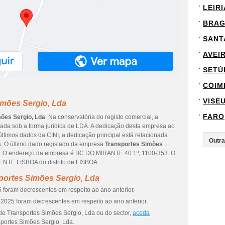
LEIRI
BRA
SANT
AVEI
SETÚ
COIM
VISE
imões Sergio, Lda
FARO
ões Sergio, Lda
. Na conservatória do registo comercial, a
tada sob a forma jurídica de LDA. A dedicação desta empresa ao
últimos dados da CINI, a dedicação principal está relacionada
s. O último dado registado da empresa
Transportes Simões
26. O endereço da empresa é BC DO MIRANTE 40 1º, 1100-353. O
ENTE LISBOA do distrito de LISBOA.
portes Simões Sergio, Lda
 foram decrescentes em respeito ao ano anterior.
2025 foram decrescentes em respeito ao ano anterior.
de Transportes Simões Sergio, Lda ou do sector,
aceda
portes Simões Sergio, Lda.