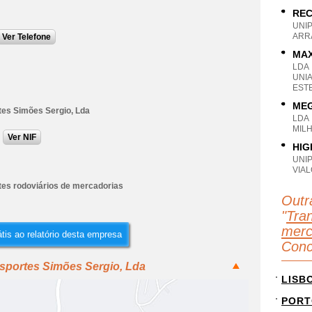
REC
UNI
ARR
Ver Telefone
MAX
LDA
UNI
ESTE
MEG
tes Simões Sergio, Lda
LDA
MIL
Ver NIF
HIG
UNI
VIAL
tes rodoviários de mercadorias
Outr
"
Tran
merc
tis ao relatório desta empresa
Conc
nsportes Simões Sergio, Lda
LISB
PORT