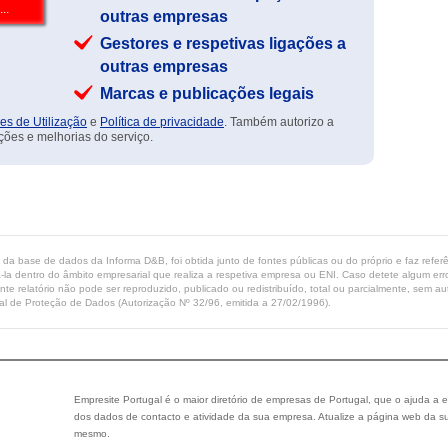
outras empresas
Gestores e respetivas ligações a
outras empresas
Marcas e publicações legais
es de Utilização
e
Política de privacidade
. Também autorizo a
ções e melhorias do serviço.
ta da base de dados da Informa D&B, foi obtida junto de fontes públicas ou do próprio e faz refe
-la dentro do âmbito empresarial que realiza a respetiva empresa ou ENI. Caso detete algum erro 
ente relatório não pode ser reproduzido, publicado ou redistribuído, total ou parcialmente, sem
l de Proteção de Dados (Autorização Nº 32/96, emitida a 27/02/1996).
Empresite Portugal é o maior diretório de empresas de Portugal, que o ajuda a e
dos dados de contacto e atividade da sua empresa. Atualize a página web da su
mesmo.