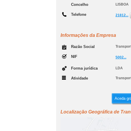
Concelho
LISBOA
Telefone
21812...
Informações da Empresa
Razão Social
Transpor
NIF
5002...
Forma jurídica
LDA
Atividade
Transpor
Aceda grá
Localização Geográfica de Tra