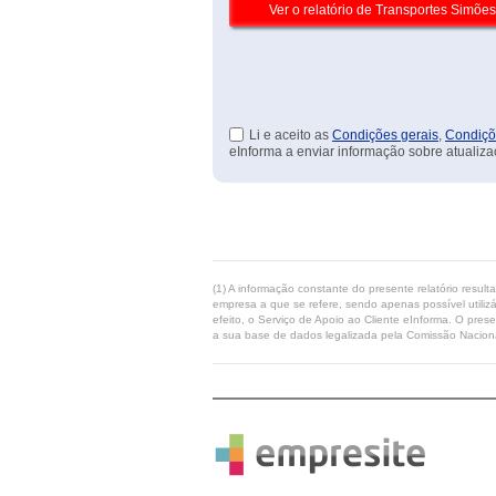
Li e aceito as
Condições gerais
,
Condiçõ
eInforma a enviar informação sobre atualiza
(1) A informação constante do presente relatório resul
empresa a que se refere, sendo apenas possível utilizá
efeito, o Serviço de Apoio ao Cliente eInforma. O pres
a sua base de dados legalizada pela Comissão Naciona