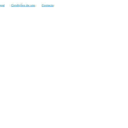
ugal
Condições de uso
Contacto