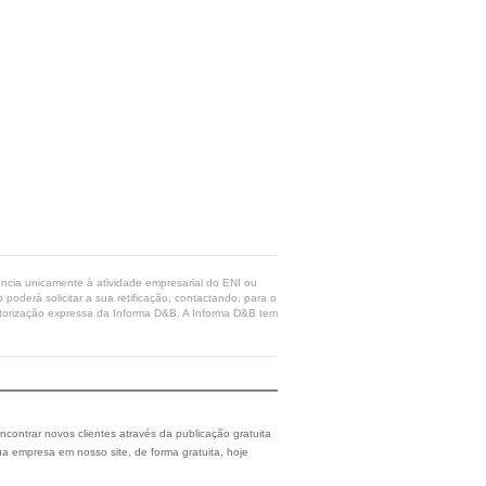
rência unicamente à atividade empresarial do ENI ou
poderá solicitar a sua retificação, contactando, para o
 autorização expressa da Informa D&B. A Informa D&B tem
ncontrar novos clientes através da publicação gratuita
a empresa em nosso site, de forma gratuita, hoje