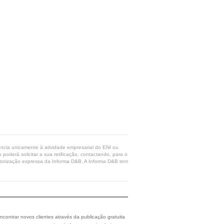
rência unicamente à atividade empresarial do ENI ou
poderá solicitar a sua retificação, contactando, para o
 autorização expressa da Informa D&B. A Informa D&B tem
ncontrar novos clientes através da publicação gratuita