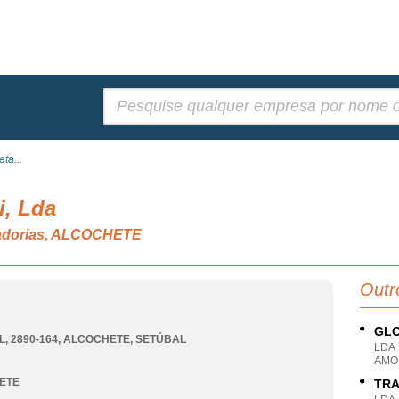
Pesquisar:
ta...
i, Lda
cadorias, ALCOCHETE
Outr
GLO
, 2890-164
,
ALCOCHETE
,
SETÚBAL
LDA
AMO
ETE
TRA