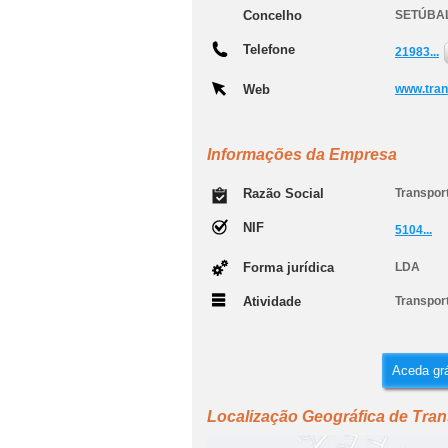
Concelho
SETÚBA
Telefone
21983...
Web
www.tran
Informações da Empresa
Razão Social
Transport
NIF
5104...
Forma jurídica
LDA
Atividade
Transpor
Aceda grá
Localização Geográfica de Tran