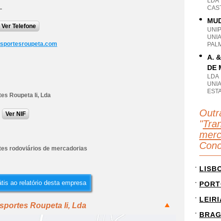
LDA
L
CAS
MUD
Ver Telefone
UNI
UNI
sportesroupeta.com
PAL
A. 
DE 
LDA
UNIA
EST
es Roupeta Ii, Lda
Outr
Ver NIF
"
Tran
merc
Conc
tes rodoviários de mercadorias
LISB
tis ao relatório desta empresa
PORT
LEIRI
sportes Roupeta Ii, Lda
BRA