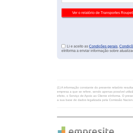
Li e aceito as
Condições gerais
,
Condiçõ
eInforma a enviar informação sobre atualiza
(1) A informação constante do presente relatório resul
empresa a que se refere, sendo apenas possível utilizá
efeito, o Serviço de Apoio ao Cliente eInforma. O pres
a sua base de dados legalizada pela Comissão Naciona