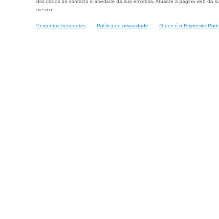
dos dados de contacto e atividade da sua empresa. Atualize a página web da su
mesmo.
Perguntas frequentes
Política de privacidade
O que é o Empresite Port