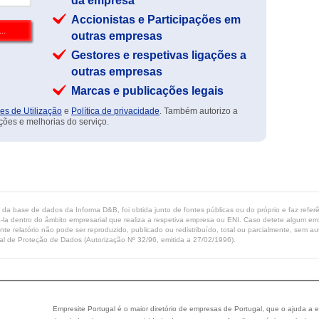
da empresa
Accionistas e Participações em
outras empresas
Gestores e respetivas ligações a
outras empresas
Marcas e publicações legais
es de Utilização
e
Política de privacidade
. Também autorizo a
ções e melhorias do serviço.
ta da base de dados da Informa D&B, foi obtida junto de fontes públicas ou do próprio e faz refe
-la dentro do âmbito empresarial que realiza a respetiva empresa ou ENI. Caso detete algum erro 
ente relatório não pode ser reproduzido, publicado ou redistribuído, total ou parcialmente, sem
l de Proteção de Dados (Autorização Nº 32/96, emitida a 27/02/1996).
Empresite Portugal é o maior diretório de empresas de Portugal, que o ajuda a e