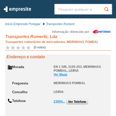
Pesquisar:
Início Empresite Portugal
Transportes Romerli...
Informação oferecida por
Transportes Romerliz, Lda
Transportes rodoviários de mercadorias, MEIRINHAS POMBAL
(
0
votos)
Endereço e contato
Morada
EN 1 S/N, 3105-253
,
MEIRINHAS
POMBAL
,
LEIRIA
Ver Mapa
Freguesia
MEIRINHAS POMBAL
Concelho
LEIRIA
Telefone
23694...
Ver Telefone