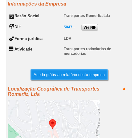
Informações da Empresa
Razão Social
Transportes Romerliz, Lda
NIF
5047...
Ver NIF
Forma jurídica
LDA
Atividade
Transportes rodoviários de
mercadorias
Aceda grátis ao relatório desta empresa
Localização Geográfica de Transportes
Romerliz, Lda