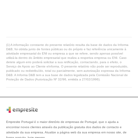
(1) A informação constante do presente relatório resulta da base de dados da Informa
D&B, foi obtida junto de fontes públicas ou do próprio e faz referência unicamente à
atividade empresarial do ENI ou empresa a que se refere, sendo apenas possível
utilizá-la dentro do âmbito empresarial que realiza a respetiva empresa ou ENI. Caso
detete algum erro poderá solicitar a sua retificação, contactando, para o efeito, o
Serviço de Apoio ao Cliente eInforma. O presente relatório não pode ser reproduzido,
publicado ou redistribuído, total ou parcialmente, sem autorização expressa da Informa
D&B. A Informa D&B tem a sua base de dados legalizada pela Comissão Nacional de
Proteção de Dados (Autorização Nº 32/96, emitida a 27/02/1996).
Empresite Portugal é o maior diretório de empresas de Portugal, que o ajuda a
encontrar novos clientes através da publicação gratuita dos dados de contacto e
atividade da sua empresa. Atualize a página web da sua empresa em nosso site, de
forma gratuita, hoje mesmo.