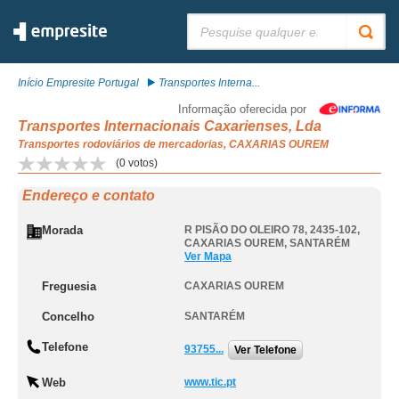
Pesquisar:
Início Empresite Portugal
Transportes Interna...
Informação oferecida por
Transportes Internacionais Caxarienses, Lda
Transportes rodoviários de mercadorias, CAXARIAS OUREM
(
0
votos)
Endereço e contato
Morada
R PISÃO DO OLEIRO 78, 2435-102
,
CAXARIAS OUREM
,
SANTARÉM
Ver Mapa
Freguesia
CAXARIAS OUREM
Concelho
SANTARÉM
Telefone
93755...
Ver Telefone
Web
www.tic.pt