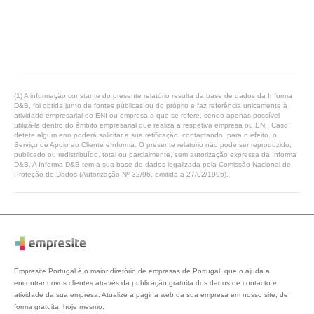
(1) A informação constante do presente relatório resulta da base de dados da Informa
D&B, foi obtida junto de fontes públicas ou do próprio e faz referência unicamente à
atividade empresarial do ENI ou empresa a que se refere, sendo apenas possível
utilizá-la dentro do âmbito empresarial que realiza a respetiva empresa ou ENI. Caso
detete algum erro poderá solicitar a sua retificação, contactando, para o efeito, o
Serviço de Apoio ao Cliente eInforma. O presente relatório não pode ser reproduzido,
publicado ou redistribuído, total ou parcialmente, sem autorização expressa da Informa
D&B. A Informa D&B tem a sua base de dados legalizada pela Comissão Nacional de
Proteção de Dados (Autorização Nº 32/96, emitida a 27/02/1996).
Empresite Portugal é o maior diretório de empresas de Portugal, que o ajuda a
encontrar novos clientes através da publicação gratuita dos dados de contacto e
atividade da sua empresa. Atualize a página web da sua empresa em nosso site, de
forma gratuita, hoje mesmo.