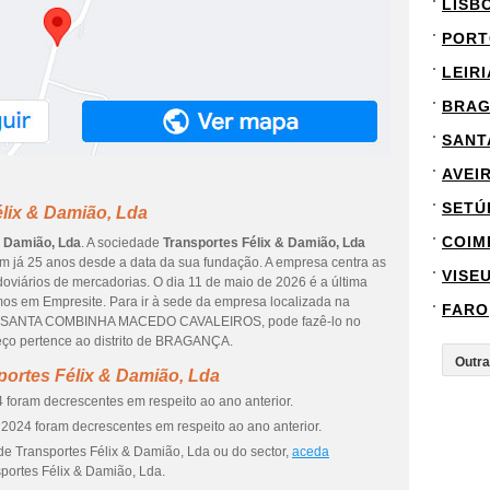
LISB
PORT
LEIRI
BRA
SANT
AVEI
SETÚ
lix & Damião, Lda
COIM
& Damião, Lda
. A sociedade
Transportes Félix & Damião, Lda
m já 25 anos desde a data da sua fundação. A empresa centra as
VISE
doviários de mercadorias. O dia 11 de maio de 2026 é a última
os em Empresite. Para ir à sede da empresa localizada na
FARO
SANTA COMBINHA MACEDO CAVALEIROS, pode fazê-lo no
ço pertence ao distrito de BRAGANÇA.
portes Félix & Damião, Lda
 foram decrescentes em respeito ao ano anterior.
2024 foram decrescentes em respeito ao ano anterior.
de Transportes Félix & Damião, Lda ou do sector,
aceda
portes Félix & Damião, Lda.