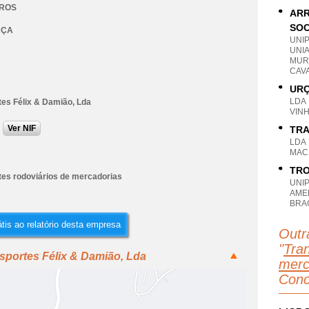
IROS
ARR
SOC
NÇA
UNI
UNI
MUR
CAV
URÇ
LDA
tes Félix & Damião, Lda
VIN
Ver NIF
TRA
LDA
MAC
TRO
tes rodoviários de mercadorias
UNI
AME
BRA
tis ao relatório desta empresa
Outr
"
Tran
sportes Félix & Damião, Lda
merc
Conc