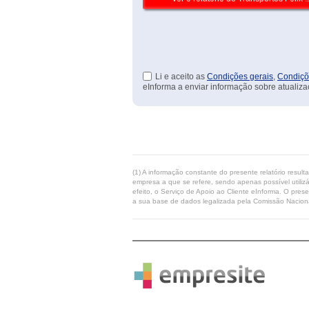
Li e aceito as
Condições gerais
,
Condiçõ
eInforma a enviar informação sobre atualiza
(1) A informação constante do presente relatório resul
empresa a que se refere, sendo apenas possível utilizá
efeito, o Serviço de Apoio ao Cliente eInforma. O pres
a sua base de dados legalizada pela Comissão Naciona