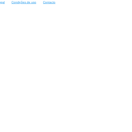
ugal
Condições de uso
Contacto