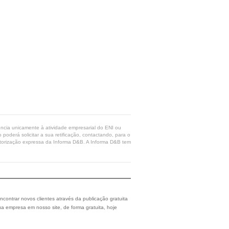
rência unicamente à atividade empresarial do ENI ou
poderá solicitar a sua retificação, contactando, para o
 autorização expressa da Informa D&B. A Informa D&B tem
ncontrar novos clientes através da publicação gratuita
a empresa em nosso site, de forma gratuita, hoje