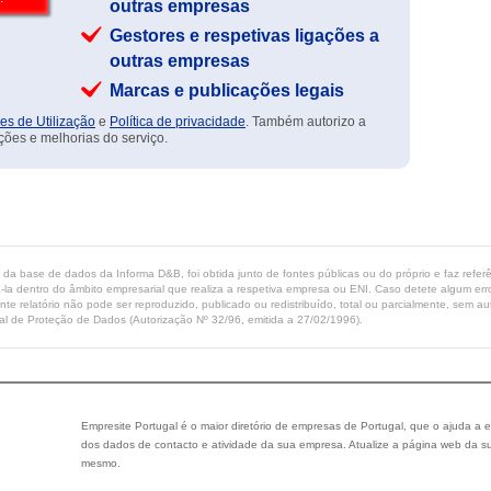
outras empresas
Gestores e respetivas ligações a
outras empresas
Marcas e publicações legais
es de Utilização
e
Política de privacidade
. Também autorizo a
ções e melhorias do serviço.
ta da base de dados da Informa D&B, foi obtida junto de fontes públicas ou do próprio e faz refe
-la dentro do âmbito empresarial que realiza a respetiva empresa ou ENI. Caso detete algum erro 
ente relatório não pode ser reproduzido, publicado ou redistribuído, total ou parcialmente, sem
l de Proteção de Dados (Autorização Nº 32/96, emitida a 27/02/1996).
Empresite Portugal é o maior diretório de empresas de Portugal, que o ajuda a e
dos dados de contacto e atividade da sua empresa. Atualize a página web da su
mesmo.