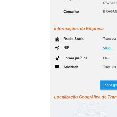
CAVALE
Concelho
BRAGA
Informações da Empresa
Razão Social
Transpor
NIF
5053...
Forma jurídica
LDA
Atividade
Transpor
Aceda grá
Localização Geográfica de Tran